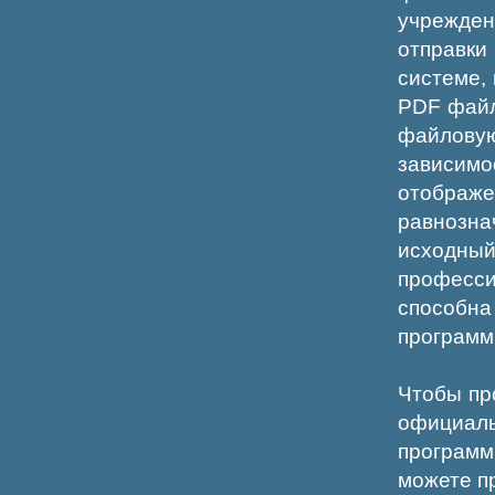
учрежде
отправки
системе,
PDF файл
файлов
зависи
отображ
равнознач
исходн
професс
способна
программ
Чтобы пр
официаль
программ
можете пр