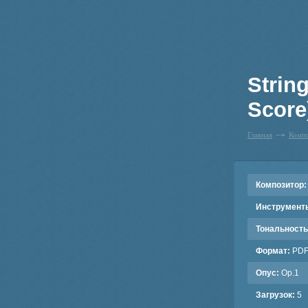
Strin
Score
Главная
Комп
Композитор:
Инструмент
Тональность
Формат:
PD
Опус:
Op.1
Загрузок:
5