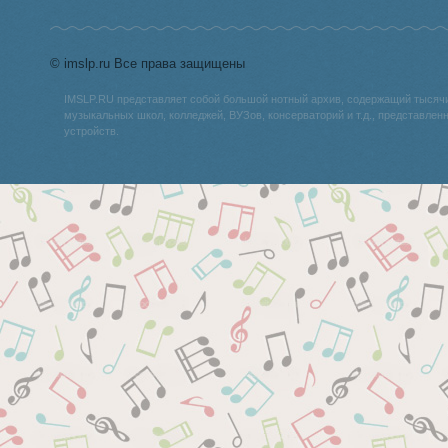
© imslp.ru Все права защищены
IMSLP.RU представляет собой большой нотный архив, содержащий тысяч
музыкальных школ, колледжей, ВУЗов, консерваторий и т.д., представле
устройств.