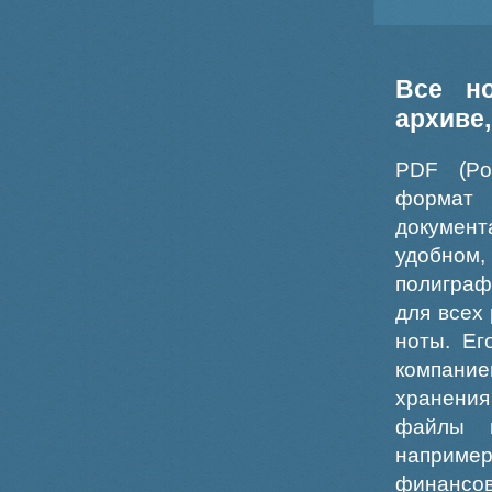
Все н
архиве
PDF (Po
формат
докумен
удобном
полиграф
для всех
ноты. Ег
компание
хранения
файлы ш
например
финансо