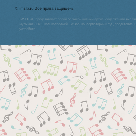
© imslp.ru Все права защищены
IMSLP.RU представляет собой большой нотный архив, содержащий тысяч
музыкальных школ, колледжей, ВУЗов, консерваторий и т.д., представле
устройств.