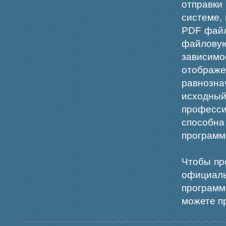
отправки
системе,
PDF файл
файлов
зависи
отображ
равнознач
исходн
професс
способна
программ
Чтобы пр
официаль
программ
можете пр