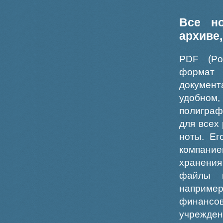
Все н
архиве
PDF (Po
формат
докумен
удобном
полиграф
для всех
ноты. Ег
компание
хранения
файлы ш
например
финансо
учрежде