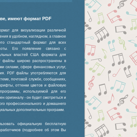
иве, имеют формат PDF
ормат для визуализации различной
ния в удобном, наглядном, а главное
это стандартный формат для всех
 ноты. Его появление связано с
ральных властей США формата для
F файлы широко распространены в
ми силами, сфере финансовых услуг,
ания. PDF файлы употребляются для
стеме, почтовой службе, сообщениях,
шрифты, оттенки цветов и файловую
 программы, используемой для его
ен оригиналу - он будет смотреться и
ного профессионального и домашнего
циальных дополнительных программ.
ьзовать официальную бесплатную
зработчиков (подробнее об этом Вы