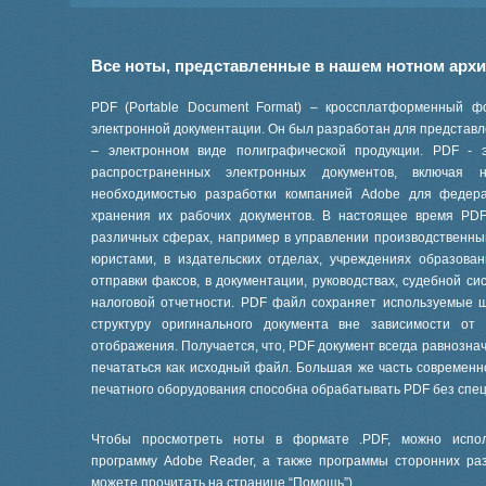
Все ноты, представленные в нашем нотном арх
PDF (Portable Document Format) – кроссплатформенный ф
электронной документации. Он был разработан для представле
– электронном виде полиграфической продукции. PDF - 
распространенных электронных документов, включая
необходимостью разработки компанией Adobe для феде
хранения их рабочих документов. В настоящее время PD
различных сферах, например в управлении производственны
юристами, в издательских отделах, учреждениях образов
отправки факсов, в документации, руководствах, судебной си
налоговой отчетности. PDF файл сохраняет используемые 
структуру оригинального документа вне зависимости от
отображения. Получается, что, PDF документ всегда равнознач
печататься как исходный файл. Большая же часть современ
печатного оборудования способна обрабатывать PDF без спе
Чтобы просмотреть ноты в формате .PDF, можно испол
программу Adobe Reader, а также программы сторонних ра
можете прочитать на странице “
Помощь
”).