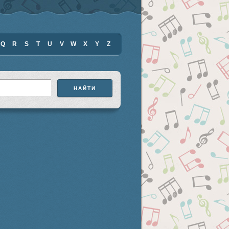
Q
R
S
T
U
V
W
X
Y
Z