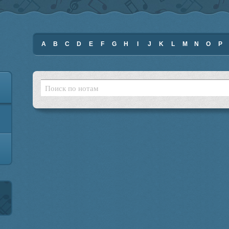
A
B
C
D
E
F
G
H
I
J
K
L
M
N
O
P