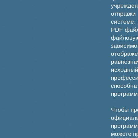
учрежде
отправки
системе,
PDF файл
файлов
зависи
отображ
равнознач
исходн
професс
способна
программ
Чтобы пр
официаль
программ
можете пр