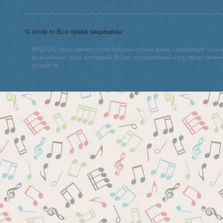
© imslp.ru Все права защищены
IMSLP.RU представляет собой большой нотный архив, содержащий тысяч
музыкальных школ, колледжей, ВУЗов, консерваторий и т.д., представле
устройств.