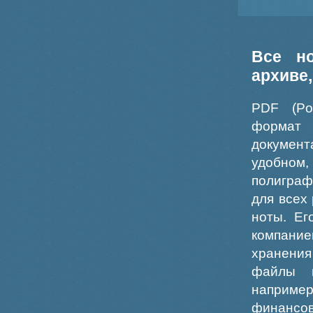
Все н
архиве
PDF (Po
формат
докумен
удобном
полиграф
для всех
ноты. Ег
компание
хранения
файлы ш
например
финансо