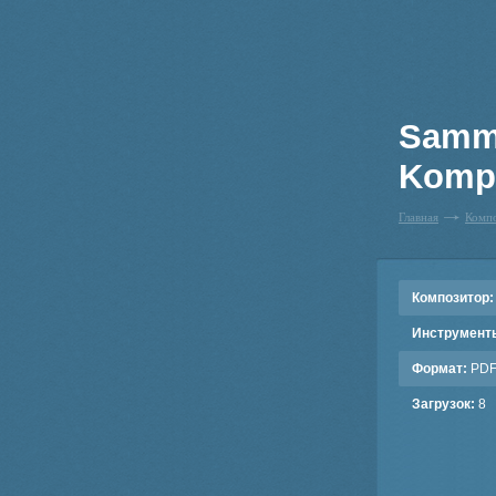
Samml
Kompo
Главная
Комп
Композитор:
Инструмент
Формат:
PD
Загрузок:
8