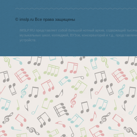
© imslp.ru Все права защищены
IMSLP.RU представляет собой большой нотный архив, содержащий тысяч
музыкальных школ, колледжей, ВУЗов, консерваторий и т.д., представле
устройств.