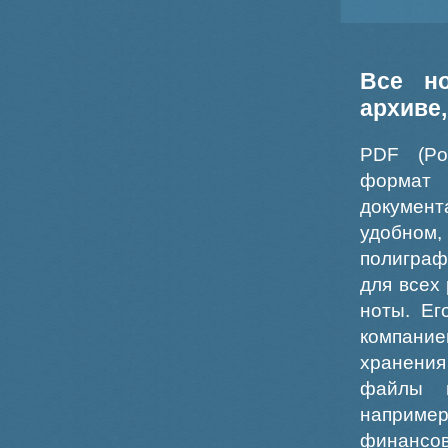
Все н
архиве
PDF (Po
формат
докумен
удобном
полиграф
для всех
ноты. Ег
компание
хранения
файлы ш
например
финансо