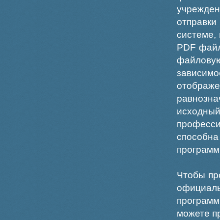
учрежде
отправки
системе,
PDF файл
файлов
зависи
отображ
равнознач
исходн
професс
способна
программ
Чтобы пр
официаль
программ
можете пр