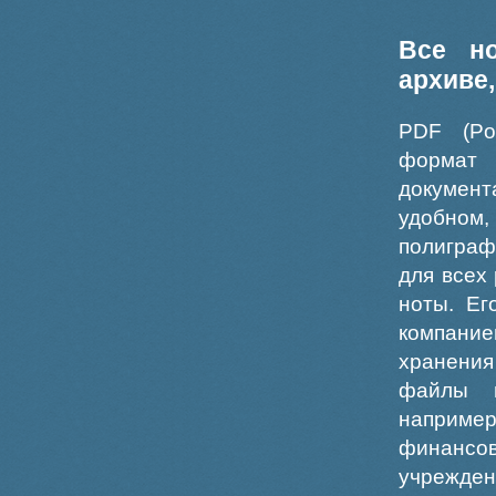
Все н
архиве
PDF (Po
формат
докумен
удобном
полиграф
для всех
ноты. Ег
компание
хранения
файлы ш
например
финансо
учрежде