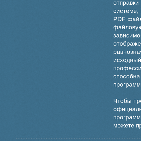
отправки
системе,
PDF файл
файлов
зависи
отображ
равнознач
исходн
професс
способна
программ
Чтобы пр
официаль
программ
можете пр