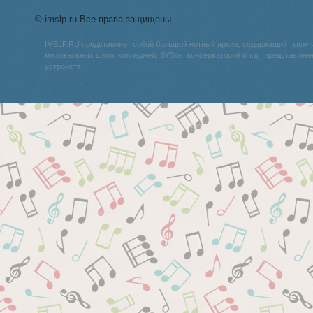
© imslp.ru Все права защищены
IMSLP.RU представляет собой большой нотный архив, содержащий тысяч
музыкальных школ, колледжей, ВУЗов, консерваторий и т.д., представле
устройств.