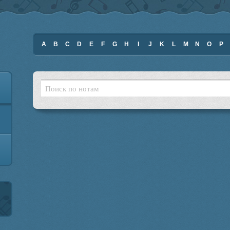
A
B
C
D
E
F
G
H
I
J
K
L
M
N
O
P