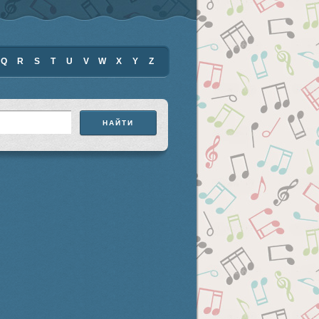
Q
R
S
T
U
V
W
X
Y
Z