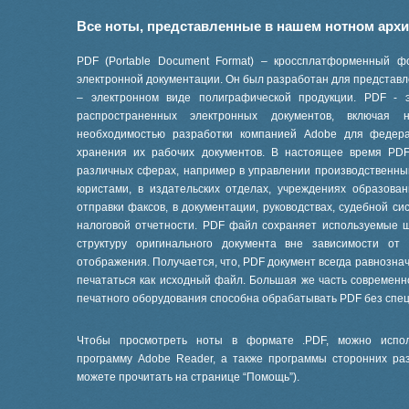
Все ноты, представленные в нашем нотном арх
PDF (Portable Document Format) – кроссплатформенный ф
электронной документации. Он был разработан для представле
– электронном виде полиграфической продукции. PDF - 
распространенных электронных документов, включая
необходимостью разработки компанией Adobe для феде
хранения их рабочих документов. В настоящее время PD
различных сферах, например в управлении производственны
юристами, в издательских отделах, учреждениях образов
отправки факсов, в документации, руководствах, судебной си
налоговой отчетности. PDF файл сохраняет используемые 
структуру оригинального документа вне зависимости от
отображения. Получается, что, PDF документ всегда равнознач
печататься как исходный файл. Большая же часть современ
печатного оборудования способна обрабатывать PDF без спе
Чтобы просмотреть ноты в формате .PDF, можно испол
программу Adobe Reader, а также программы сторонних ра
можете прочитать на странице “
Помощь
”).