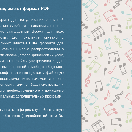
иве, имеют формат PDF
ормат для визуализации различной
ния в удобном, наглядном, а главное
это стандартный формат для всех
 ноты. Его появление связано с
ральных властей США формата для
F файлы широко распространены в
ми силами, сфере финансовых услуг,
ания. PDF файлы употребляются для
стеме, почтовой службе, сообщениях,
шрифты, оттенки цветов и файловую
 программы, используемой для его
ен оригиналу - он будет смотреться и
ного профессионального и домашнего
циальных дополнительных программ.
ьзовать официальную бесплатную
зработчиков (подробнее об этом Вы