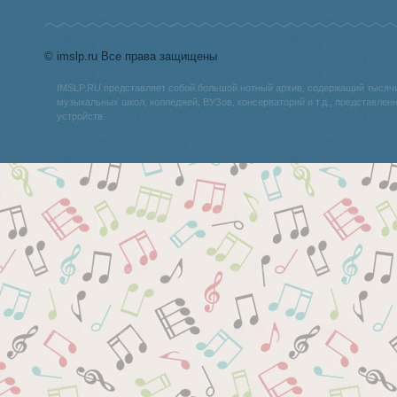
© imslp.ru Все права защищены
IMSLP.RU представляет собой большой нотный архив, содержащий тысяч
музыкальных школ, колледжей, ВУЗов, консерваторий и т.д., представле
устройств.