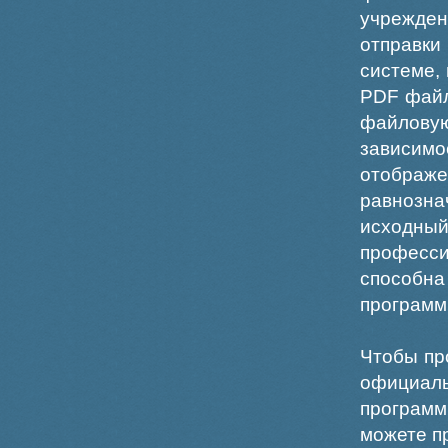
учрежде
отправки
системе,
PDF файл
файлов
зависи
отображ
равнознач
исходн
професс
способна
программ
Чтобы пр
официаль
программ
можете пр