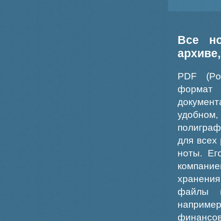
Все н
архиве
PDF (Po
формат
докумен
удобном
полиграф
для всех
ноты. Ег
компание
хранения
файлы ш
например
финансо