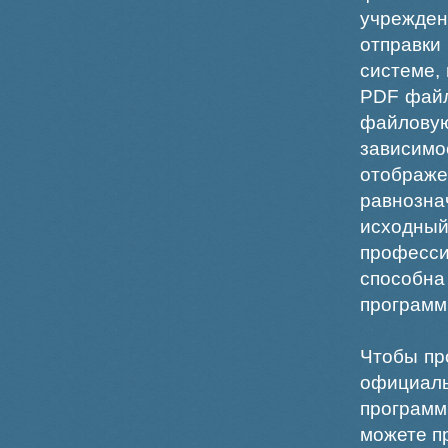
учрежде
отправки
системе,
PDF файл
файлов
зависи
отображ
равнознач
исходн
професс
способна
программ
Чтобы пр
официаль
программ
можете пр