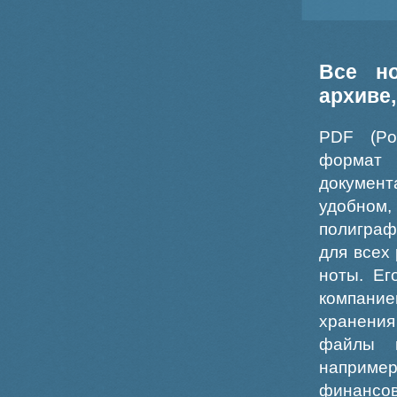
Все н
архиве
PDF (Po
формат
докумен
удобном
полиграф
для всех
ноты. Ег
компание
хранения
файлы ш
например
финансо