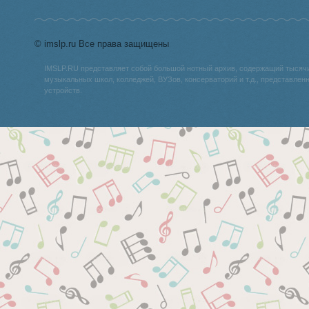
© imslp.ru Все права защищены
IMSLP.RU представляет собой большой нотный архив, содержащий тысяч
музыкальных школ, колледжей, ВУЗов, консерваторий и т.д., представле
устройств.