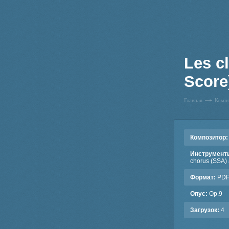
Les c
Score
Главная
Комп
Композитор:
Инструмент
chorus (SSA) a
Формат:
PD
Опус:
Op.9
Загрузок:
4