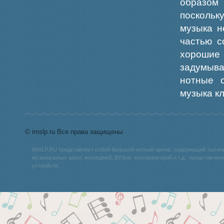
образом
поскольк
музыка н
частью с
хорошие 
задумыва
нотные 
музыка кл
© imslp.ru Все права защищены
IMSLP.RU представляет собой большой нотный архив, содержащий тысяч
музыкальных школ, колледжей, ВУЗов, консерваторий и т.д., представле
устройств.