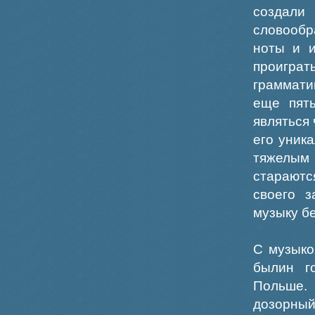
создал
словообр
ноты и и
проигра
граммати
еще пят
являться
его уник
тяжелым
стараютс
своего з
музыку бе
С музыко
былин г
Польше. 
дозорный