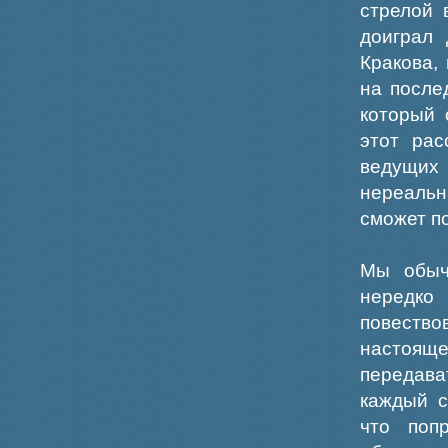
стрелой 
доиграл 
Кракова,
на после
который 
этот рас
ведущих 
нереальн
сможет п
Мы обыч
нередк
повество
настоящ
передава
каждый с
что поп