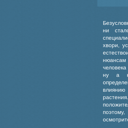
Безуслов
ни стал
специали
хвори, у
естество
нюансам
человека
ну а не
определе
влиянию 
растения
положите
поэтому,
осмотрит