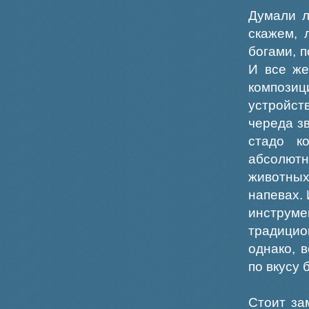
Думали л
скажем, 
богами, 
И все же
компози
устройст
череда з
стадо к
абсолютн
животных
напевах.
инструме
традицио
однако, 
по вкусу 
Стоит за