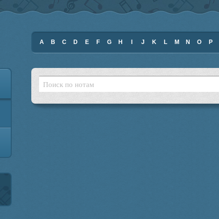
A
B
C
D
E
F
G
H
I
J
K
L
M
N
O
P