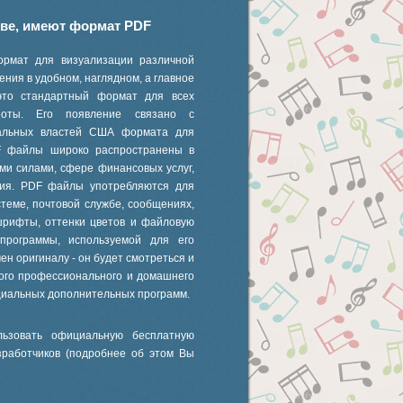
иве, имеют формат PDF
ормат для визуализации различной
ния в удобном, наглядном, а главное
это стандартный формат для всех
 ноты. Его появление связано с
ральных властей США формата для
F файлы широко распространены в
ми силами, сфере финансовых услуг,
ания. PDF файлы употребляются для
стеме, почтовой службе, сообщениях,
шрифты, оттенки цветов и файловую
 программы, используемой для его
ен оригиналу - он будет смотреться и
ного профессионального и домашнего
циальных дополнительных программ.
ьзовать официальную бесплатную
зработчиков (подробнее об этом Вы