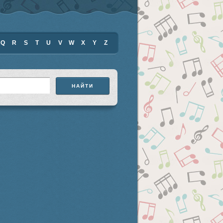
Q
R
S
T
U
V
W
X
Y
Z