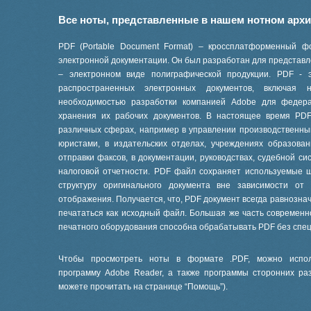
Все ноты, представленные в нашем нотном арх
PDF (Portable Document Format) – кроссплатформенный ф
электронной документации. Он был разработан для представле
– электронном виде полиграфической продукции. PDF - 
распространенных электронных документов, включая
необходимостью разработки компанией Adobe для феде
хранения их рабочих документов. В настоящее время PD
различных сферах, например в управлении производственны
юристами, в издательских отделах, учреждениях образов
отправки факсов, в документации, руководствах, судебной си
налоговой отчетности. PDF файл сохраняет используемые 
структуру оригинального документа вне зависимости от
отображения. Получается, что, PDF документ всегда равнознач
печататься как исходный файл. Большая же часть современ
печатного оборудования способна обрабатывать PDF без спе
Чтобы просмотреть ноты в формате .PDF, можно испол
программу Adobe Reader, а также программы сторонних ра
можете прочитать на странице “
Помощь
”).