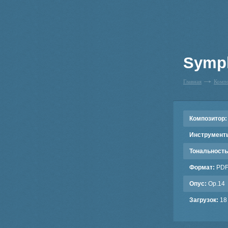
Symph
Главная
Комп
Композитор:
Инструмент
Тональность
Формат:
PD
Опус:
Op.14
Загрузок:
18