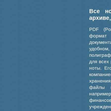
Все н
архиве
PDF (Po
формат
докумен
удобном
полиграф
для всех
ноты. Ег
компание
хранения
файлы ш
например
финансо
учрежде