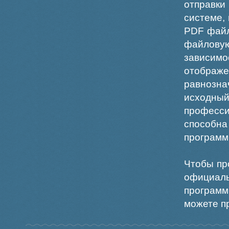
отправки
системе,
PDF файл
файлов
зависи
отображ
равнознач
исходн
професс
способна
программ
Чтобы пр
официаль
программ
можете пр