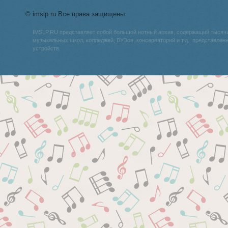
© imslp.ru Все права защищены
IMSLP.RU представляет собой большой нотный архив, содержащий тысяч
музыкальных школ, колледжей, ВУЗов, консерваторий и т.д., представле
устройств.