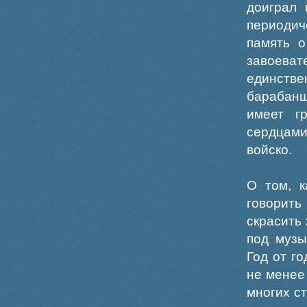
доиграл 
периодич
память о
завоев
единст
барабанщ
имеет г
сердцам
войско.
О том, к
говорит
скрасить
под музы
Год от г
не менее
многих с