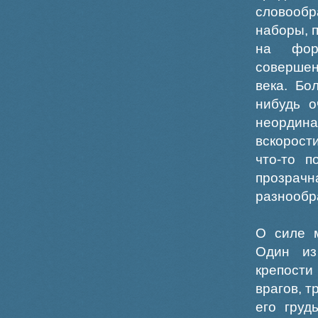
словообр
наборы, 
на фор
совершен
века. Бо
нибудь о
неордин
вскорост
что-то п
прозрач
разнообр
О силе м
Один из
крепости
врагов, 
его груд