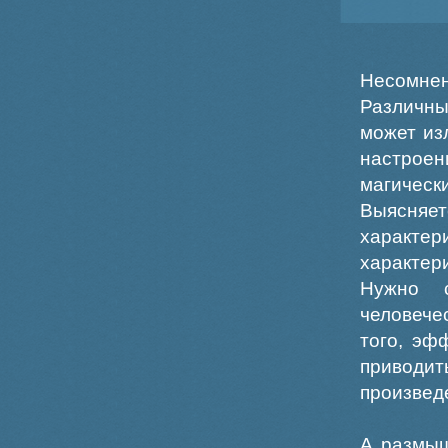
Несомнен
Различн
может из
настроен
магичес
Выясняе
характе
характер
Нужно с
человече
того, эф
приводит
произведе
А размыш