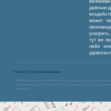
великим
давным-д
воздейст
может по
произвед
ускорить
тут же пе
либо ин
удовольс
© imslp.ru Все права защищены
IMSLP.RU представляет собой большой нотный архив, содержащий тысяч
музыкальных школ, колледжей, ВУЗов, консерваторий и т.д., представле
устройств.