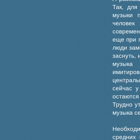
Так, для
музыки 
человек
современ
еще при 
люди зам
заснуть, 
музыка
имитиро
централ
сейчас у
остаются
Трудно у
музыка с
Необходи
средних 