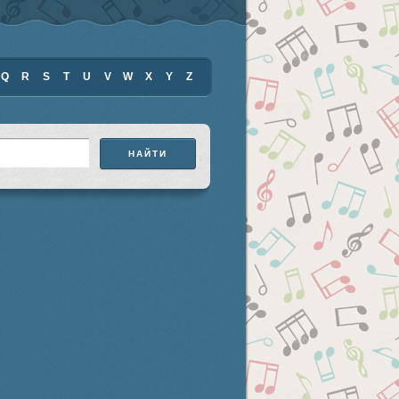
Q
R
S
T
U
V
W
X
Y
Z