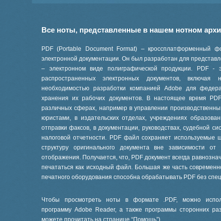
Все ноты, представленные в нашем нотном арх
PDF (Portable Document Format) – кроссплатформенный ф
электронной документации. Он был разработан для представле
– электронном виде полиграфической продукции. PDF - 
распространенных электронных документов, включая
необходимостью разработки компанией Adobe для феде
хранения их рабочих документов. В настоящее время PD
различных сферах, например в управлении производственны
юристами, в издательских отделах, учреждениях образов
отправки факсов, в документации, руководствах, судебной си
налоговой отчетности. PDF файл сохраняет используемые 
структуру оригинального документа вне зависимости от
отображения. Получается, что, PDF документ всегда равнознач
печататься как исходный файл. Большая же часть современ
печатного оборудования способна обрабатывать PDF без спе
Чтобы просмотреть ноты в формате .PDF, можно испол
программу Adobe Reader, а также программы сторонних ра
можете прочитать на странице “
Помощь
”).