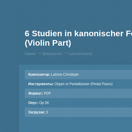
6 Studien in kanonischer 
(Violin Part)
Главная
Композиторы
Lahme Christoph
Композитор:
Lahme Christoph
Инструменты:
Organ or Pedalklavier (Pedal Piano)
Формат:
PDF
Опус:
Op.56
Загрузок:
3