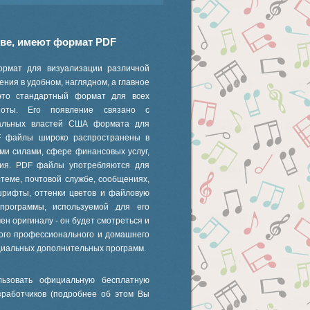
иве, имеют формат PDF
ормат для визуализации различной
ния в удобном, наглядном, а главное
это стандартный формат для всех
 ноты. Его появление связано с
ральных властей США формата для
F файлы широко распространены в
ми силами, сфере финансовых услуг,
ания. PDF файлы употребляются для
стеме, почтовой службе, сообщениях,
шрифты, оттенки цветов и файловую
 программы, используемой для его
ен оригиналу - он будет смотреться и
ного профессионального и домашнего
циальных дополнительных программ.
ьзовать официальную бесплатную
зработчиков (подробнее об этом Вы