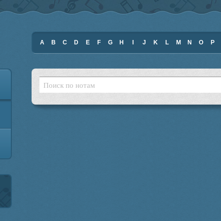
A
B
C
D
E
F
G
H
I
J
K
L
M
N
O
P