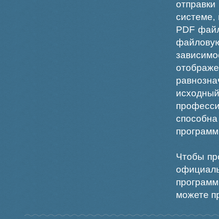
отправки
системе,
PDF файл
файлов
зависи
отображ
равнознач
исходн
професс
способна
программ
Чтобы пр
официаль
программ
можете пр