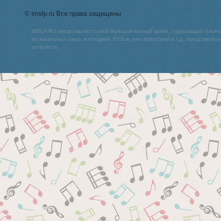
© imslp.ru Все права защищены
IMSLP.RU представляет собой большой нотный архив, содержащий тысяч
музыкальных школ, колледжей, ВУЗов, консерваторий и т.д., представле
устройств.