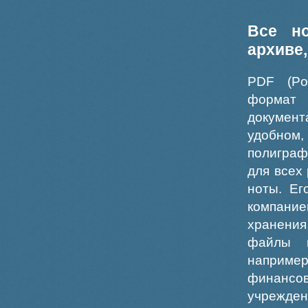
Все н
архиве
PDF (Po
формат
докумен
удобном
полиграф
для всех
ноты. Ег
компание
хранения
файлы ш
например
финансо
учрежде