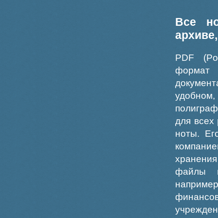
Все н
архиве
PDF (Po
формат
докумен
удобном
полиграф
для всех
ноты. Ег
компание
хранения
файлы ш
например
финансо
учрежде