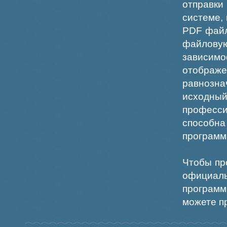
отправки
системе,
PDF файл
файлов
зависи
отображ
равнознач
исходн
професс
способна
программ
Чтобы пр
официаль
программ
можете пр