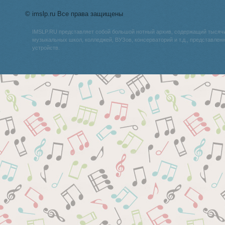
© imslp.ru Все права защищены
IMSLP.RU представляет собой большой нотный архив, содержащий тысяч
музыкальных школ, колледжей, ВУЗов, консерваторий и т.д., представле
устройств.