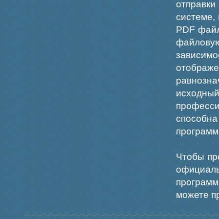
отправки
системе,
PDF файл
файлов
зависи
отображ
равнознач
исходн
професс
способна
программ
Чтобы пр
официаль
программ
можете пр