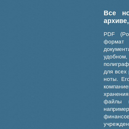
Все н
архиве
PDF (Po
формат
докумен
удобном
полиграф
для всех
ноты. Ег
компание
хранения
файлы ш
например
финансо
учрежде