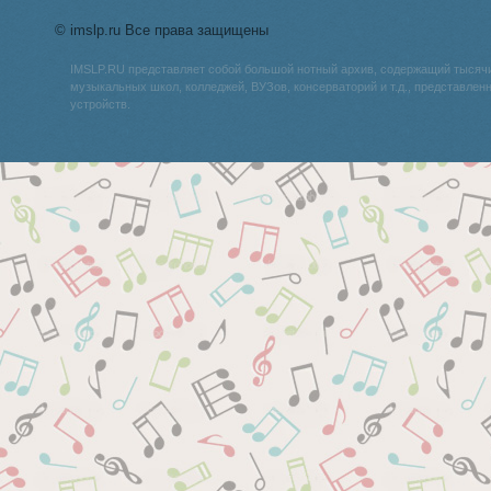
© imslp.ru Все права защищены
IMSLP.RU представляет собой большой нотный архив, содержащий тысяч
музыкальных школ, колледжей, ВУЗов, консерваторий и т.д., представле
устройств.