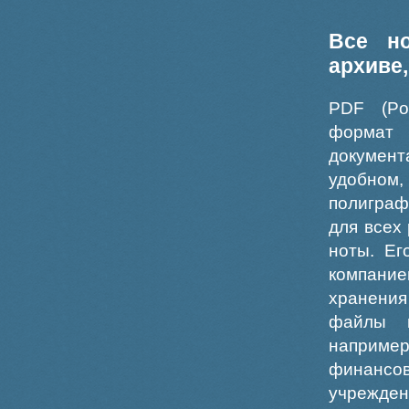
Все н
архиве
PDF (Po
формат
докумен
удобном
полиграф
для всех
ноты. Ег
компание
хранения
файлы ш
например
финансо
учрежде