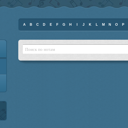
A
B
C
D
E
F
G
H
I
J
K
L
M
N
O
P