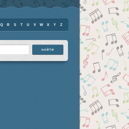
Q
R
S
T
U
V
W
X
Y
Z