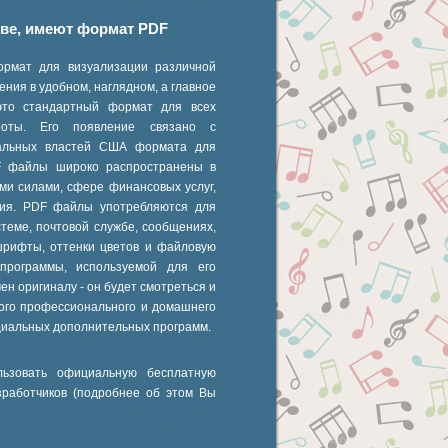
иве, имеют формат PDF
ормат для визуализации различной
ния в удобном, наглядном, а главное
это стандартный формат для всех
 ноты. Его появление связано с
ральных властей США формата для
F файлы широко распространены в
ми силами, сфере финансовых услуг,
ания. PDF файлы употребляются для
стеме, почтовой службе, сообщениях,
шрифты, оттенки цветов и файловую
 программы, используемой для его
ен оригиналу - он будет смотреться и
ного профессионального и домашнего
циальных дополнительных программ.
ьзовать официальную бесплатную
зработчиков (подробнее об этом Вы