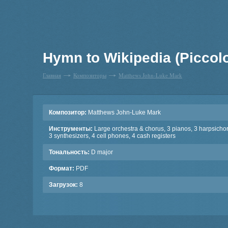
Hymn to Wikipedia (Piccolo
Главная
Композиторы
Matthews John-Luke Mark
Композитор:
Matthews John-Luke Mark
Инструменты:
Large orchestra & chorus, 3 pianos, 3 harpsicho
3 synthesizers, 4 cell phones, 4 cash registers
Тональность:
D major
Формат:
PDF
Загрузок:
8