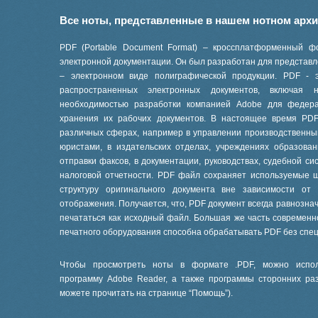
Все ноты, представленные в нашем нотном арх
PDF (Portable Document Format) – кроссплатформенный ф
электронной документации. Он был разработан для представле
– электронном виде полиграфической продукции. PDF - 
распространенных электронных документов, включая
необходимостью разработки компанией Adobe для феде
хранения их рабочих документов. В настоящее время PD
различных сферах, например в управлении производственны
юристами, в издательских отделах, учреждениях образов
отправки факсов, в документации, руководствах, судебной си
налоговой отчетности. PDF файл сохраняет используемые 
структуру оригинального документа вне зависимости от
отображения. Получается, что, PDF документ всегда равнознач
печататься как исходный файл. Большая же часть современ
печатного оборудования способна обрабатывать PDF без спе
Чтобы просмотреть ноты в формате .PDF, можно испол
программу Adobe Reader, а также программы сторонних ра
можете прочитать на странице “
Помощь
”).