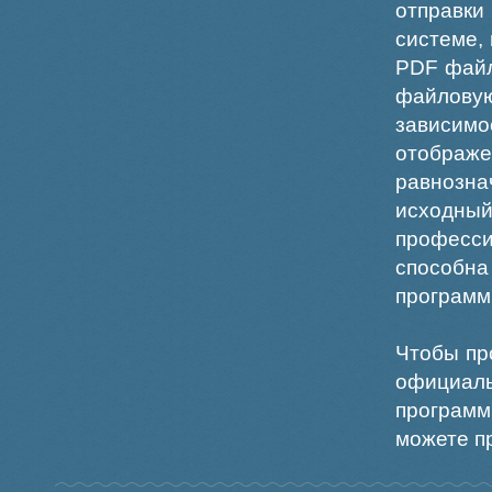
отправки
системе,
PDF файл
файлов
зависи
отображ
равнознач
исходн
професс
способна
программ
Чтобы пр
официаль
программ
можете пр