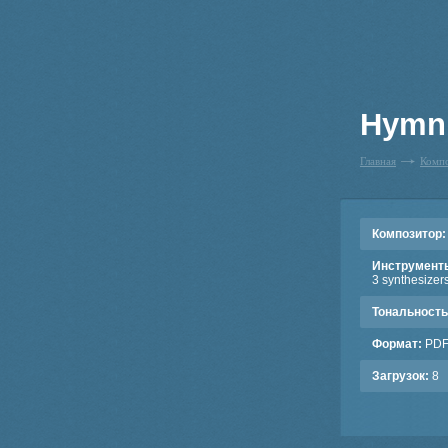
Hymn t
Главная
Комп
Композитор:
Инструмент
3 synthesizers
Тональность
Формат:
PD
Загрузок:
8