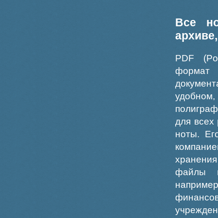
Все н
архиве
PDF (Po
формат
докумен
удобном
полиграф
для всех
ноты. Ег
компание
хранения
файлы ш
например
финансо
учрежде