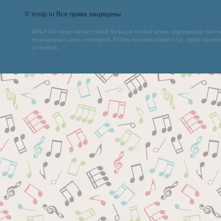
© imslp.ru Все права защищены
IMSLP.RU представляет собой большой нотный архив, содержащий тысяч
музыкальных школ, колледжей, ВУЗов, консерваторий и т.д., представле
устройств.