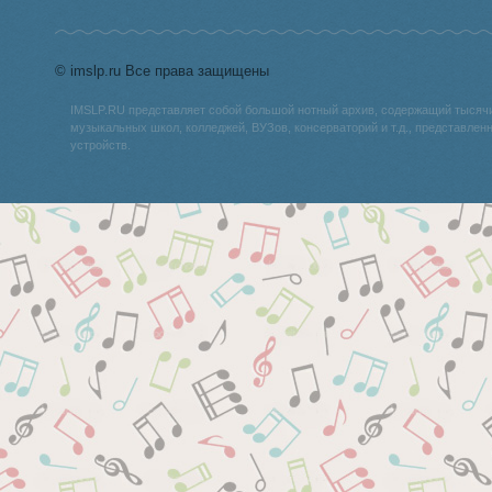
© imslp.ru Все права защищены
IMSLP.RU представляет собой большой нотный архив, содержащий тысяч
музыкальных школ, колледжей, ВУЗов, консерваторий и т.д., представле
устройств.