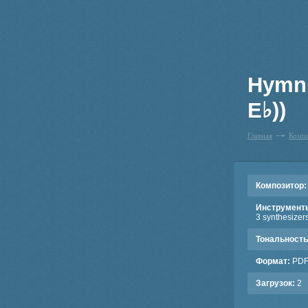
Hymn t
E♭))
Главная
Комп
Композитор:
Инструмент
3 synthesizers
Тональность
Формат:
PD
Загрузок:
2