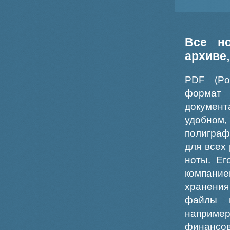
Все н
архиве
PDF (Po
формат
докумен
удобном
полиграф
для всех
ноты. Ег
компание
хранения
файлы ш
например
финансо