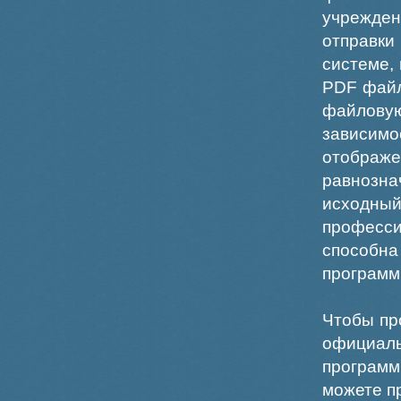
учрежде
отправки
системе,
PDF файл
файлов
зависи
отображ
равнознач
исходн
професс
способна
программ
Чтобы пр
официаль
программ
можете пр