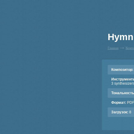
Hymn 
Главная
Комп
Композитор:
Инструмент
3 synthesizers
Тональность
Формат:
PD
Загрузок:
8