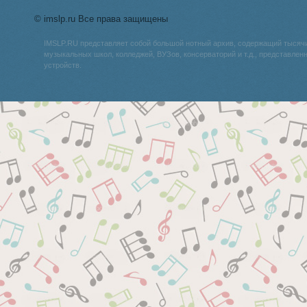
© imslp.ru Все права защищены
IMSLP.RU представляет собой большой нотный архив, содержащий тысяч
музыкальных школ, колледжей, ВУЗов, консерваторий и т.д., представле
устройств.