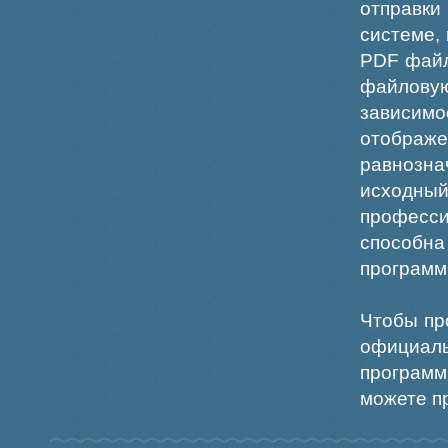
отправки
системе,
PDF файл
файлов
зависи
отображ
равнознач
исходн
професс
способна
программ
Чтобы пр
официаль
программ
можете пр