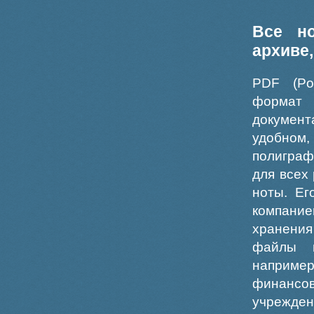
Все н
архиве
PDF (Po
формат
докумен
удобном
полиграф
для всех
ноты. Ег
компание
хранения
файлы ш
например
финансо
учрежде