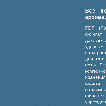
Все н
архиве
PDF (Po
формат
докумен
удобном
полиграф
для всех
ноты. Ег
компание
хранения
файлы ш
например
финансо
учрежде