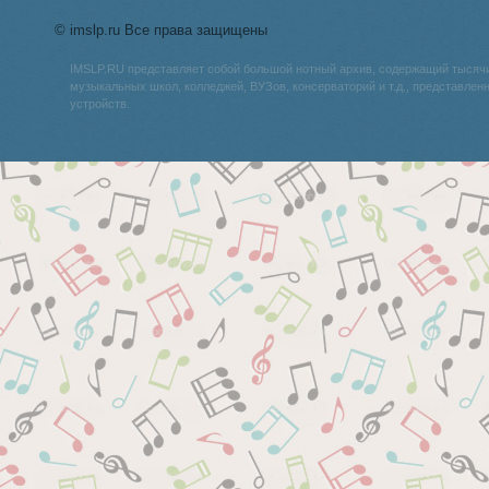
© imslp.ru Все права защищены
IMSLP.RU представляет собой большой нотный архив, содержащий тысяч
музыкальных школ, колледжей, ВУЗов, консерваторий и т.д., представле
устройств.