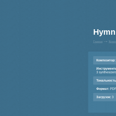
Hymn 
Главная
Комп
Композитор:
Инструмент
3 synthesizers
Тональность
Формат:
PD
Загрузок:
3