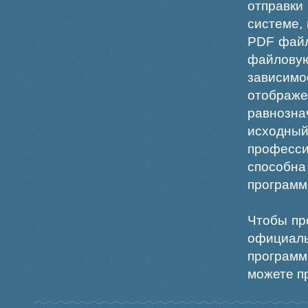
отправки
системе,
PDF файл
файлов
зависи
отображ
равнознач
исходн
професс
способна
программ
Чтобы пр
официаль
программ
можете пр