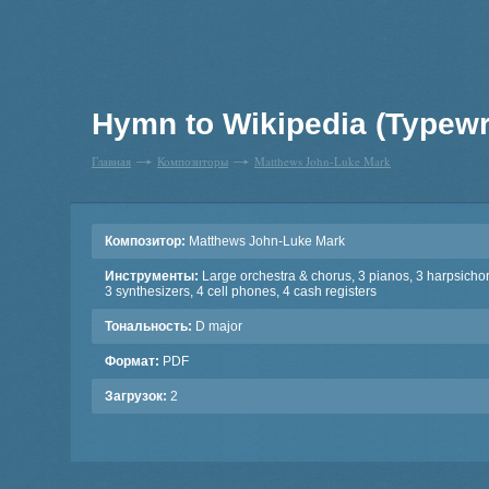
Hymn to Wikipedia (Typewri
Главная
Композиторы
Matthews John-Luke Mark
Композитор:
Matthews John-Luke Mark
Инструменты:
Large orchestra & chorus, 3 pianos, 3 harpsicho
3 synthesizers, 4 cell phones, 4 cash registers
Тональность:
D major
Формат:
PDF
Загрузок:
2