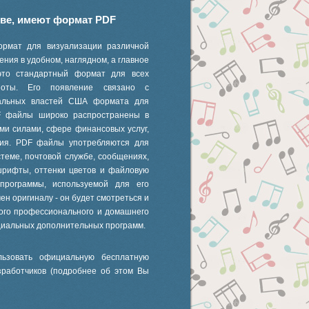
иве, имеют формат PDF
ормат для визуализации различной
ния в удобном, наглядном, а главное
это стандартный формат для всех
 ноты. Его появление связано с
ральных властей США формата для
F файлы широко распространены в
ми силами, сфере финансовых услуг,
ания. PDF файлы употребляются для
стеме, почтовой службе, сообщениях,
шрифты, оттенки цветов и файловую
 программы, используемой для его
ен оригиналу - он будет смотреться и
ного профессионального и домашнего
циальных дополнительных программ.
ьзовать официальную бесплатную
зработчиков (подробнее об этом Вы