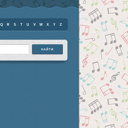
Q
R
S
T
U
V
W
X
Y
Z