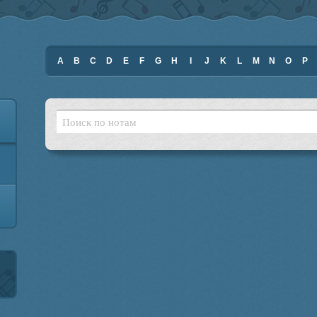
A
B
C
D
E
F
G
H
I
J
K
L
M
N
O
P