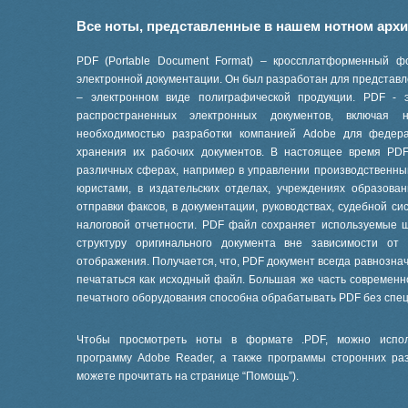
Все ноты, представленные в нашем нотном арх
PDF (Portable Document Format) – кроссплатформенный ф
электронной документации. Он был разработан для представле
– электронном виде полиграфической продукции. PDF - 
распространенных электронных документов, включая
необходимостью разработки компанией Adobe для феде
хранения их рабочих документов. В настоящее время PD
различных сферах, например в управлении производственны
юристами, в издательских отделах, учреждениях образов
отправки факсов, в документации, руководствах, судебной си
налоговой отчетности. PDF файл сохраняет используемые 
структуру оригинального документа вне зависимости от
отображения. Получается, что, PDF документ всегда равнознач
печататься как исходный файл. Большая же часть современ
печатного оборудования способна обрабатывать PDF без спе
Чтобы просмотреть ноты в формате .PDF, можно испол
программу Adobe Reader, а также программы сторонних ра
можете прочитать на странице “
Помощь
”).