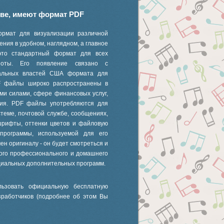
иве, имеют формат PDF
ормат для визуализации различной
ния в удобном, наглядном, а главное
это стандартный формат для всех
 ноты. Его появление связано с
ральных властей США формата для
F файлы широко распространены в
ми силами, сфере финансовых услуг,
ания. PDF файлы употребляются для
стеме, почтовой службе, сообщениях,
шрифты, оттенки цветов и файловую
 программы, используемой для его
ен оригиналу - он будет смотреться и
ного профессионального и домашнего
циальных дополнительных программ.
ьзовать официальную бесплатную
зработчиков (подробнее об этом Вы