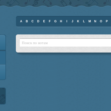
A
B
C
D
E
F
G
H
I
J
K
L
M
N
O
P