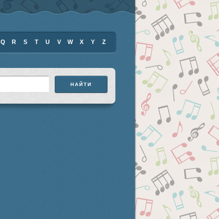
Q
R
S
T
U
V
W
X
Y
Z