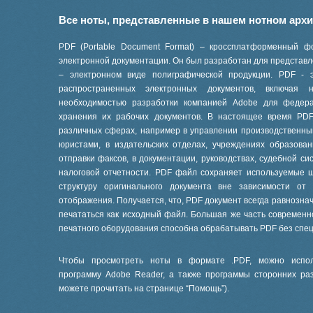
Все ноты, представленные в нашем нотном арх
PDF (Portable Document Format) – кроссплатформенный ф
электронной документации. Он был разработан для представле
– электронном виде полиграфической продукции. PDF - 
распространенных электронных документов, включая
необходимостью разработки компанией Adobe для феде
хранения их рабочих документов. В настоящее время PD
различных сферах, например в управлении производственны
юристами, в издательских отделах, учреждениях образов
отправки факсов, в документации, руководствах, судебной си
налоговой отчетности. PDF файл сохраняет используемые 
структуру оригинального документа вне зависимости от
отображения. Получается, что, PDF документ всегда равнознач
печататься как исходный файл. Большая же часть современ
печатного оборудования способна обрабатывать PDF без спе
Чтобы просмотреть ноты в формате .PDF, можно испол
программу Adobe Reader, а также программы сторонних ра
можете прочитать на странице “
Помощь
”).