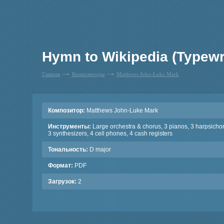
Hymn to Wikipedia (Typewri
Главная
Композиторы
Matthews John-Luke Mark
Композитор:
Matthews John-Luke Mark
Инструменты:
Large orchestra & chorus, 3 pianos, 3 harpsicho
3 synthesizers, 4 cell phones, 4 cash registers
Тональность:
D major
Формат:
PDF
Загрузок:
2