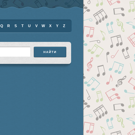
Q
R
S
T
U
V
W
X
Y
Z