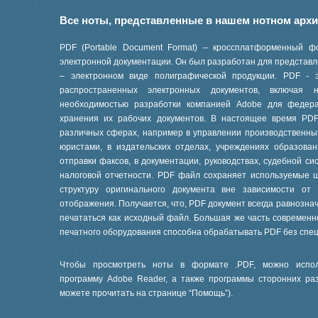
Все ноты, представленные в нашем нотном арх
PDF (Portable Document Format) – кроссплатформенный ф
электронной документации. Он был разработан для представле
– электронном виде полиграфической продукции. PDF - 
распространенных электронных документов, включая
необходимостью разработки компанией Adobe для феде
хранения их рабочих документов. В настоящее время PD
различных сферах, например в управлении производственны
юристами, в издательских отделах, учреждениях образов
отправки факсов, в документации, руководствах, судебной си
налоговой отчетности. PDF файл сохраняет используемые 
структуру оригинального документа вне зависимости от
отображения. Получается, что, PDF документ всегда равнознач
печататься как исходный файл. Большая же часть современ
печатного оборудования способна обрабатывать PDF без спе
Чтобы просмотреть ноты в формате .PDF, можно испол
программу Adobe Reader, а также программы сторонних ра
можете прочитать на странице “
Помощь
”).