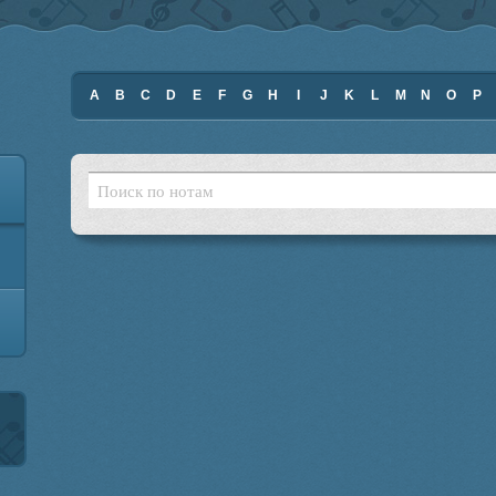
A
B
C
D
E
F
G
H
I
J
K
L
M
N
O
P