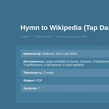
Hymn to Wikipedia (Tap Da
Главная
Композиторы
Matthews John-Luke Mark
Композитор:
Matthews John-Luke Mark
Инструменты:
Large orchestra & chorus, 3 pianos, 3 harpsicho
3 synthesizers, 4 cell phones, 4 cash registers
Тональность:
D major
Формат:
PDF
Загрузок:
7