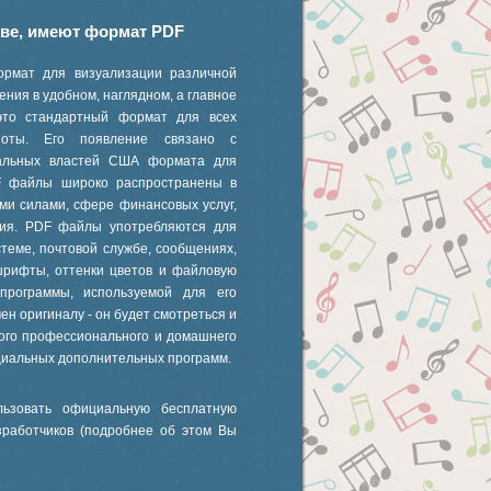
иве, имеют формат PDF
ормат для визуализации различной
ния в удобном, наглядном, а главное
это стандартный формат для всех
 ноты. Его появление связано с
ральных властей США формата для
F файлы широко распространены в
ми силами, сфере финансовых услуг,
ания. PDF файлы употребляются для
стеме, почтовой службе, сообщениях,
шрифты, оттенки цветов и файловую
 программы, используемой для его
ен оригиналу - он будет смотреться и
ного профессионального и домашнего
циальных дополнительных программ.
ьзовать официальную бесплатную
зработчиков (подробнее об этом Вы