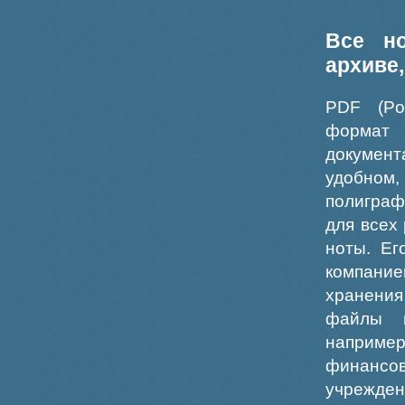
Все н
архиве
PDF (Po
формат
докумен
удобном
полиграф
для всех
ноты. Ег
компание
хранения
файлы ш
например
финансо
учрежде