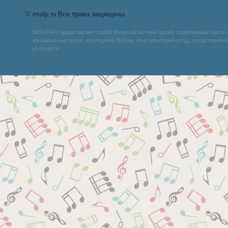
© imslp.ru Все права защищены
IMSLP.RU представляет собой большой нотный архив, содержащий тысяч
музыкальных школ, колледжей, ВУЗов, консерваторий и т.д., представле
устройств.