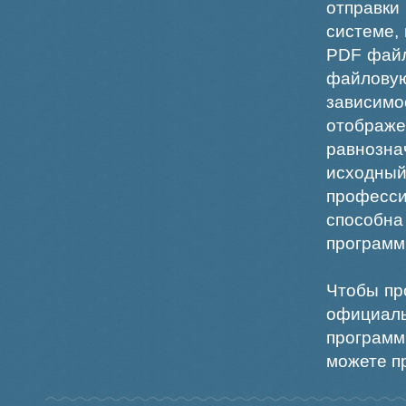
отправки
системе,
PDF файл
файлов
зависи
отображ
равнознач
исходн
професс
способна
программ
Чтобы пр
официаль
программ
можете пр