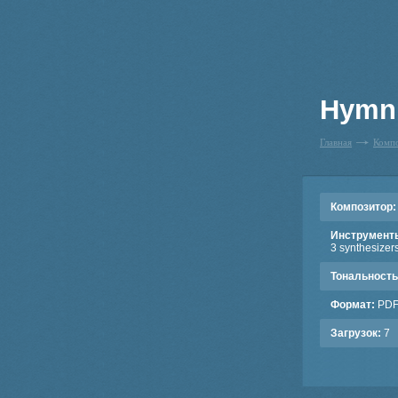
Hymn 
Главная
Комп
Композитор:
Инструмент
3 synthesizers
Тональность
Формат:
PD
Загрузок:
7