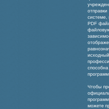
учрежде
отправки
системе,
PDF файл
файлов
зависи
отображ
равнознач
исходн
професс
способна
программ
Чтобы пр
официаль
программ
можете пр