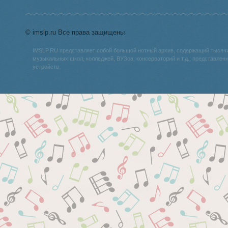
© imslp.ru Все права защищены
IMSLP.RU представляет собой большой нотный архив, содержащий тысяч
музыкальных школ, колледжей, ВУЗов, консерваторий и т.д., представле
устройств.