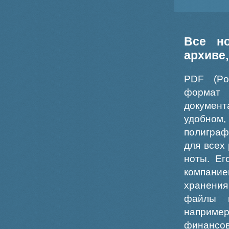
Все н
архиве
PDF (Po
формат
докумен
удобном
полиграф
для всех
ноты. Ег
компание
хранения
файлы ш
например
финансо