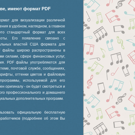
иве, имеют формат PDF
ормат для визуализации различной
ния в удобном, наглядном, а главное
это стандартный формат для всех
 ноты. Его появление связано с
ральных властей США формата для
F файлы широко распространены в
ми силами, сфере финансовых услуг,
ания. PDF файлы употребляются для
стеме, почтовой службе, сообщениях,
шрифты, оттенки цветов и файловую
 программы, используемой для его
ен оригиналу - он будет смотреться и
ного профессионального и домашнего
циальных дополнительных программ.
ьзовать официальную бесплатную
зработчиков (подробнее об этом Вы