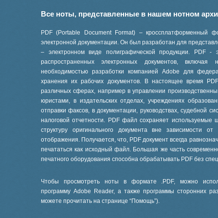
Все ноты, представленные в нашем нотном арх
PDF (Portable Document Format) – кроссплатформенный ф
электронной документации. Он был разработан для представле
– электронном виде полиграфической продукции. PDF - 
распространенных электронных документов, включая
необходимостью разработки компанией Adobe для феде
хранения их рабочих документов. В настоящее время PD
различных сферах, например в управлении производственны
юристами, в издательских отделах, учреждениях образов
отправки факсов, в документации, руководствах, судебной си
налоговой отчетности. PDF файл сохраняет используемые 
структуру оригинального документа вне зависимости от
отображения. Получается, что, PDF документ всегда равнознач
печататься как исходный файл. Большая же часть современ
печатного оборудования способна обрабатывать PDF без спе
Чтобы просмотреть ноты в формате .PDF, можно испол
программу Adobe Reader, а также программы сторонних ра
можете прочитать на странице “
Помощь
”).