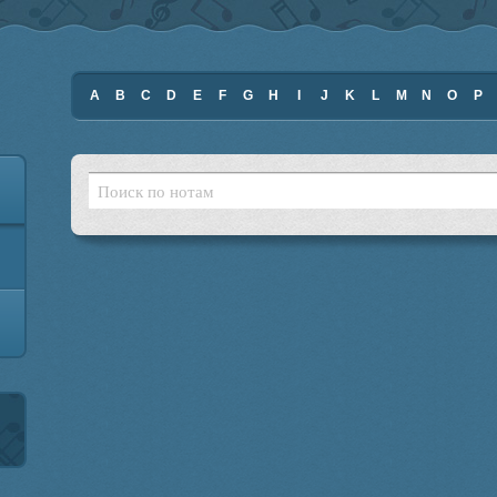
A
B
C
D
E
F
G
H
I
J
K
L
M
N
O
P