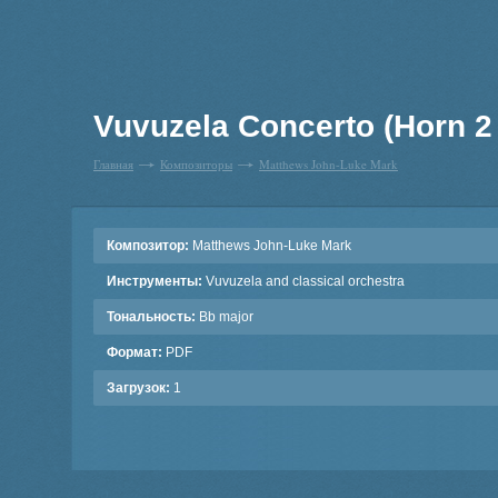
Vuvuzela Concerto (Horn 2 (
Главная
Композиторы
Matthews John-Luke Mark
Композитор:
Matthews John-Luke Mark
Инструменты:
Vuvuzela and classical orchestra
Тональность:
Bb major
Формат:
PDF
Загрузок:
1