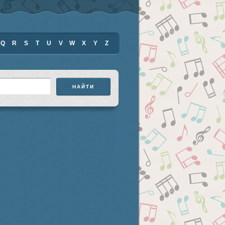
Q
R
S
T
U
V
W
X
Y
Z