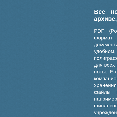
Все н
архиве
PDF (Po
формат
докумен
удобном
полиграф
для всех
ноты. Ег
компание
хранения
файлы ш
например
финансо
учрежде