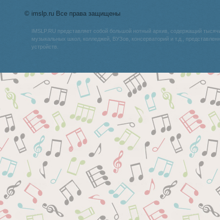
© imslp.ru Все права защищены
IMSLP.RU представляет собой большой нотный архив, содержащий тысяч
музыкальных школ, колледжей, ВУЗов, консерваторий и т.д., представле
устройств.