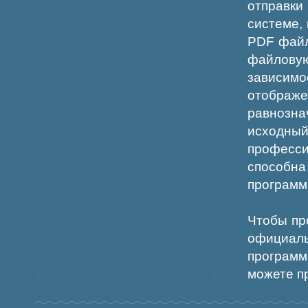
отправки
системе,
PDF файл
файлов
зависи
отображ
равнознач
исходн
професс
способна
программ
Чтобы пр
официаль
программ
можете пр