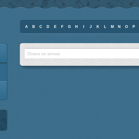
A
B
C
D
E
F
G
H
I
J
K
L
M
N
O
P