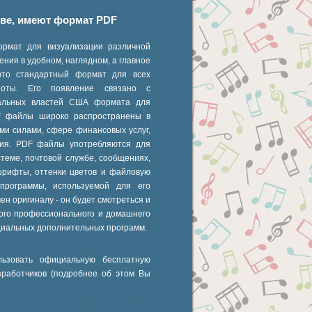
иве, имеют формат PDF
ормат для визуализации различной
ния в удобном, наглядном, а главное
это стандартный формат для всех
 ноты. Его появление связано с
ральных властей США формата для
F файлы широко распространены в
ми силами, сфере финансовых услуг,
ания. PDF файлы употребляются для
стеме, почтовой службе, сообщениях,
шрифты, оттенки цветов и файловую
 программы, используемой для его
ен оригиналу - он будет смотреться и
ного профессионального и домашнего
циальных дополнительных программ.
ьзовать официальную бесплатную
зработчиков (подробнее об этом Вы