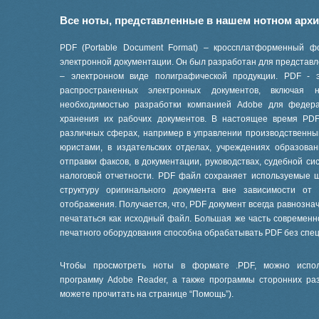
Все ноты, представленные в нашем нотном арх
PDF (Portable Document Format) – кроссплатформенный ф
электронной документации. Он был разработан для представле
– электронном виде полиграфической продукции. PDF - 
распространенных электронных документов, включая
необходимостью разработки компанией Adobe для феде
хранения их рабочих документов. В настоящее время PD
различных сферах, например в управлении производственны
юристами, в издательских отделах, учреждениях образов
отправки факсов, в документации, руководствах, судебной си
налоговой отчетности. PDF файл сохраняет используемые 
структуру оригинального документа вне зависимости от
отображения. Получается, что, PDF документ всегда равнознач
печататься как исходный файл. Большая же часть современ
печатного оборудования способна обрабатывать PDF без спе
Чтобы просмотреть ноты в формате .PDF, можно испол
программу Adobe Reader, а также программы сторонних ра
можете прочитать на странице “
Помощь
”).