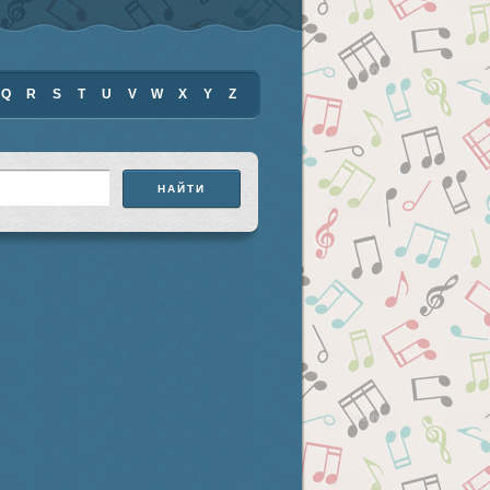
Q
R
S
T
U
V
W
X
Y
Z