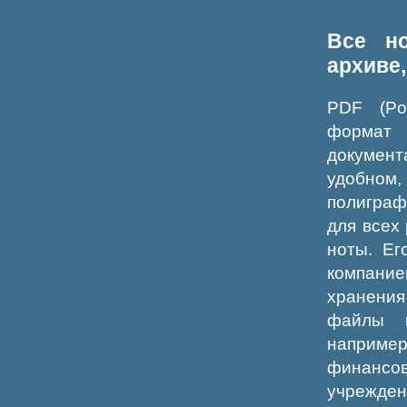
Все н
архиве
PDF (Po
формат
докумен
удобном
полиграф
для всех
ноты. Ег
компание
хранения
файлы ш
например
финансо
учрежде