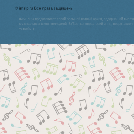
© imslp.ru Все права защищены
IMSLP.RU представляет собой большой нотный архив, содержащий тысяч
музыкальных школ, колледжей, ВУЗов, консерваторий и т.д., представле
устройств.