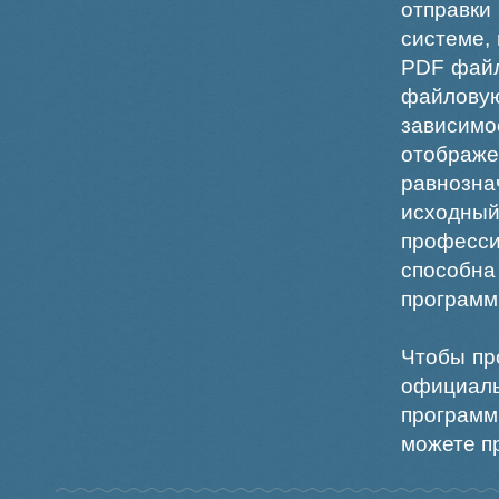
отправки
системе,
PDF файл
файлов
зависи
отображ
равнознач
исходн
професс
способна
программ
Чтобы пр
официаль
программ
можете пр