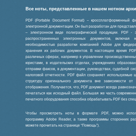
Все ноты, представленные в нашем нотном арх
PDF (Portable Document Format) – кроссплатформенный ф
электронной документации. Он был разработан для представле
– электронном виде полиграфической продукции. PDF - 
распространенных электронных документов, включая
необходимостью разработки компанией Adobe для феде
хранения их рабочих документов. В настоящее время PD
различных сферах, например в управлении производственны
юристами, в издательских отделах, учреждениях образов
отправки факсов, в документации, руководствах, судебной си
налоговой отчетности. PDF файл сохраняет используемые 
структуру оригинального документа вне зависимости от
отображения. Получается, что, PDF документ всегда равнознач
печататься как исходный файл. Большая же часть современ
печатного оборудования способна обрабатывать PDF без спе
Чтобы просмотреть ноты в формате .PDF, можно испол
программу Adobe Reader, а также программы сторонних ра
можете прочитать на странице “
Помощь
”).