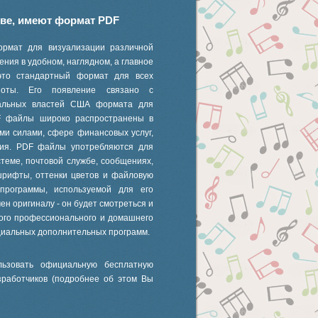
иве, имеют формат PDF
ормат для визуализации различной
ния в удобном, наглядном, а главное
это стандартный формат для всех
 ноты. Его появление связано с
ральных властей США формата для
F файлы широко распространены в
ми силами, сфере финансовых услуг,
ания. PDF файлы употребляются для
стеме, почтовой службе, сообщениях,
шрифты, оттенки цветов и файловую
 программы, используемой для его
ен оригиналу - он будет смотреться и
ного профессионального и домашнего
циальных дополнительных программ.
ьзовать официальную бесплатную
зработчиков (подробнее об этом Вы