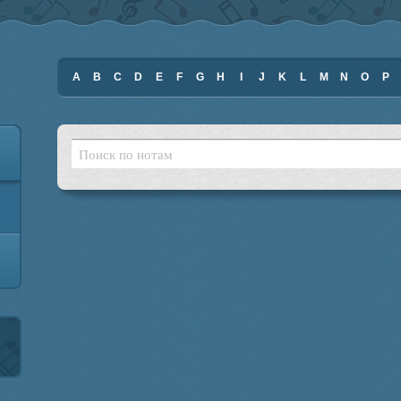
A
B
C
D
E
F
G
H
I
J
K
L
M
N
O
P