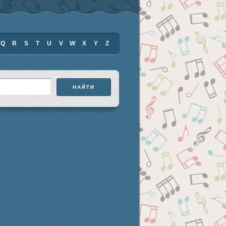
Q
R
S
T
U
V
W
X
Y
Z