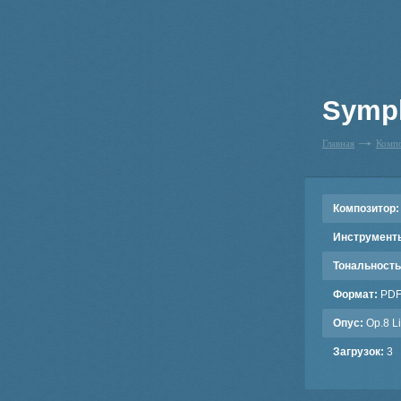
Symph
Главная
Комп
Композитор:
Инструмент
Тональность
Формат:
PD
Опус:
Op.8 Li
Загрузок:
3