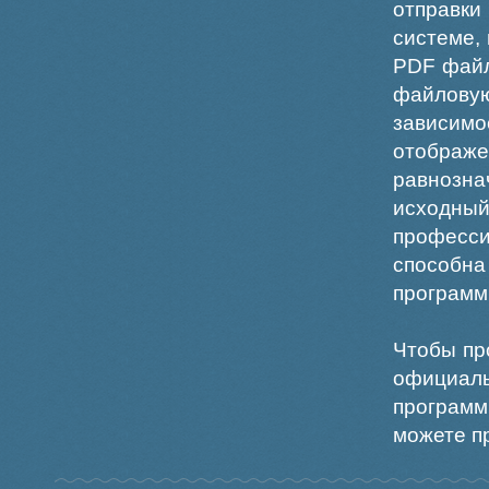
отправки
системе,
PDF файл
файлов
зависи
отображ
равнознач
исходн
професс
способна
программ
Чтобы пр
официаль
программ
можете пр