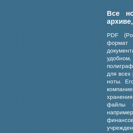
Все н
архиве
PDF (Po
формат
докумен
удобном
полиграф
для всех
ноты. Ег
компание
хранения
файлы ш
например
финансо
учрежде