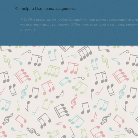
© imslp.ru Все права защищены
IMSLP.RU представляет собой большой нотный архив, содержащий тысяч
музыкальных школ, колледжей, ВУЗов, консерваторий и т.д., представле
устройств.