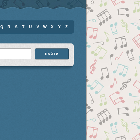
Q
R
S
T
U
V
W
X
Y
Z