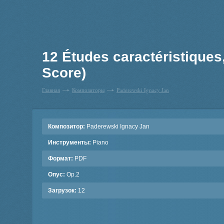
12 Études caractéristiques
Score)
Главная
Композиторы
Paderewski Ignacy Jan
Композитор:
Paderewski Ignacy Jan
Инструменты:
Piano
Формат:
PDF
Опус:
Op.2
Загрузок:
12