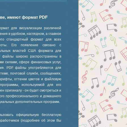
иве, имеют формат PDF
ормат для визуализации различной
ния в удобном, наглядном, а главное
это стандартный формат для всех
 ноты. Его появление связано с
ральных властей США формата для
F файлы широко распространены в
ми силами, сфере финансовых услуг,
ания. PDF файлы употребляются для
стеме, почтовой службе, сообщениях,
шрифты, оттенки цветов и файловую
 программы, используемой для его
ен оригиналу - он будет смотреться и
ного профессионального и домашнего
циальных дополнительных программ.
ьзовать официальную бесплатную
зработчиков (подробнее об этом Вы