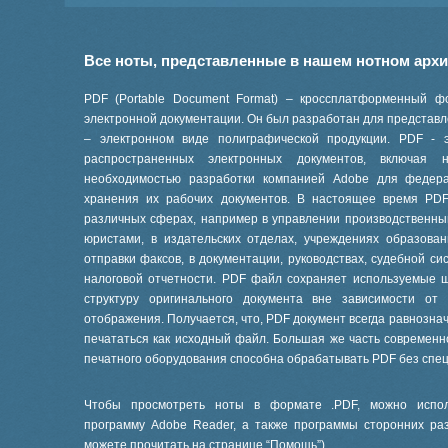
Все ноты, представленные в нашем нотном арх
PDF (Portable Document Format) – кроссплатформенный ф
электронной документации. Он был разработан для представле
– электронном виде полиграфической продукции. PDF - 
распространенных электронных документов, включая
необходимостью разработки компанией Adobe для феде
хранения их рабочих документов. В настоящее время PD
различных сферах, например в управлении производственны
юристами, в издательских отделах, учреждениях образов
отправки факсов, в документации, руководствах, судебной си
налоговой отчетности. PDF файл сохраняет используемые 
структуру оригинального документа вне зависимости от
отображения. Получается, что, PDF документ всегда равнознач
печататься как исходный файл. Большая же часть современ
печатного оборудования способна обрабатывать PDF без спе
Чтобы просмотреть ноты в формате .PDF, можно испол
программу Adobe Reader, а также программы сторонних ра
можете прочитать на странице “
Помощь
”).