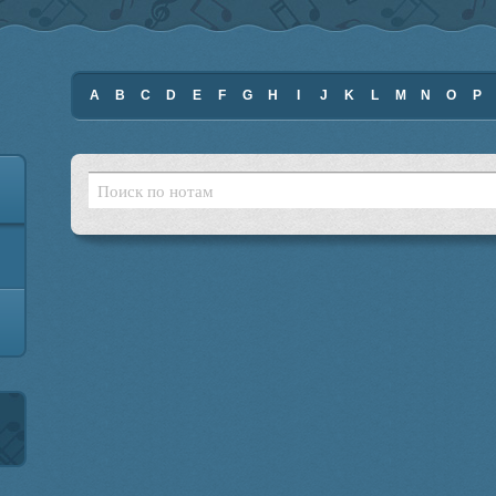
A
B
C
D
E
F
G
H
I
J
K
L
M
N
O
P