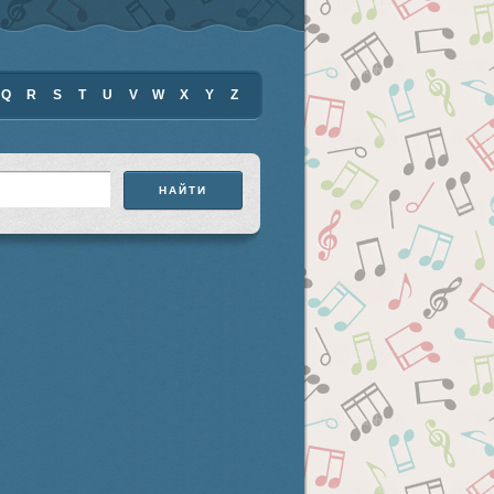
Q
R
S
T
U
V
W
X
Y
Z