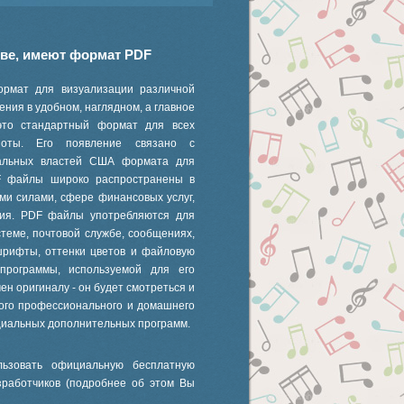
иве, имеют формат PDF
ормат для визуализации различной
ния в удобном, наглядном, а главное
это стандартный формат для всех
 ноты. Его появление связано с
ральных властей США формата для
F файлы широко распространены в
ми силами, сфере финансовых услуг,
ания. PDF файлы употребляются для
стеме, почтовой службе, сообщениях,
шрифты, оттенки цветов и файловую
 программы, используемой для его
ен оригиналу - он будет смотреться и
ного профессионального и домашнего
циальных дополнительных программ.
ьзовать официальную бесплатную
зработчиков (подробнее об этом Вы