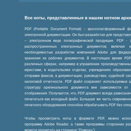
Все ноты, представленные в нашем нотном арх
PDF (Portable Document Format) – кроссплатформенный ф
электронной документации. Он был разработан для представле
– электронном виде полиграфической продукции. PDF - 
распространенных электронных документов, включая
необходимостью разработки компанией Adobe для феде
хранения их рабочих документов. В настоящее время PD
различных сферах, например в управлении производственны
юристами, в издательских отделах, учреждениях образов
отправки факсов, в документации, руководствах, судебной си
налоговой отчетности. PDF файл сохраняет используемые 
структуру оригинального документа вне зависимости от
отображения. Получается, что, PDF документ всегда равнознач
печататься как исходный файл. Большая же часть современ
печатного оборудования способна обрабатывать PDF без спе
Чтобы просмотреть ноты в формате .PDF, можно испол
программу Adobe Reader, а также программы сторонних ра
можете прочитать на странице “
Помощь
”).