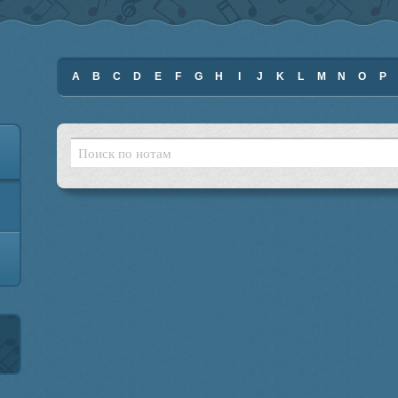
A
B
C
D
E
F
G
H
I
J
K
L
M
N
O
P