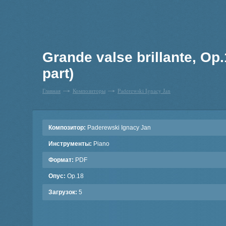
Grande valse brillante, Op
part)
Главная
Композиторы
Paderewski Ignacy Jan
Композитор:
Paderewski Ignacy Jan
Инструменты:
Piano
Формат:
PDF
Опус:
Op.18
Загрузок:
5