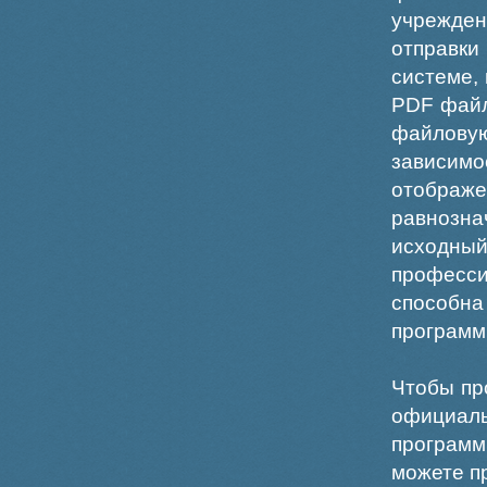
учрежде
отправки
системе,
PDF файл
файлов
зависи
отображ
равнознач
исходн
професс
способна
программ
Чтобы пр
официаль
программ
можете пр