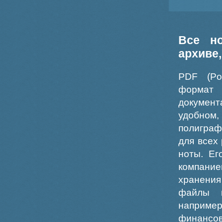
Все н
архиве
PDF (Po
формат
докумен
удобном
полиграф
для всех
ноты. Ег
компание
хранения
файлы ш
например
финансо