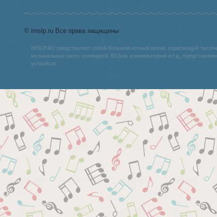
© imslp.ru Все права защищены
IMSLP.RU представляет собой большой нотный архив, содержащий тысяч
музыкальных школ, колледжей, ВУЗов, консерваторий и т.д., представле
устройств.