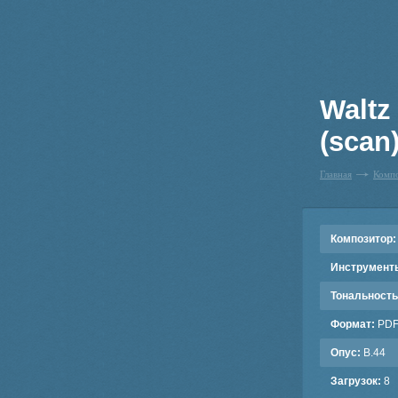
Waltz
(scan)
Главная
Комп
Композитор:
Инструмент
Тональность
Формат:
PD
Опус:
B.44
Загрузок:
8