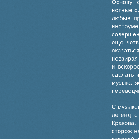
Основу 
нотные с
любые п
инструм
совершен
еще четв
оказать
невзирая
и вскоро
сделать 
музыка я
переводч
С музыко
легенд о
Кракова.
сторож н