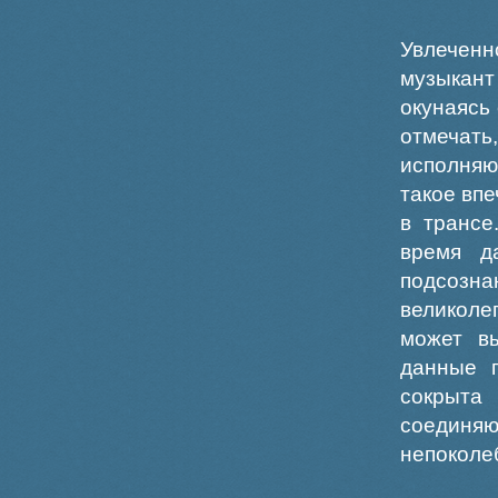
Увлеченн
музыкант
окунаясь
отмечать
исполняю
такое вп
в трансе
время д
подсозна
великоле
может вы
данные г
сокрыта
соединя
непоколе