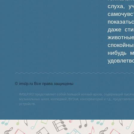
слуха, у
самочув
показать
даже сти
животные
спокойны
нибудь м
удовлетв
© imslp.ru Все права защищены
IMSLP.RU представляет собой большой нотный архив, содержащий тысяч
музыкальных школ, колледжей, ВУЗов, консерваторий и т.д., представле
устройств.