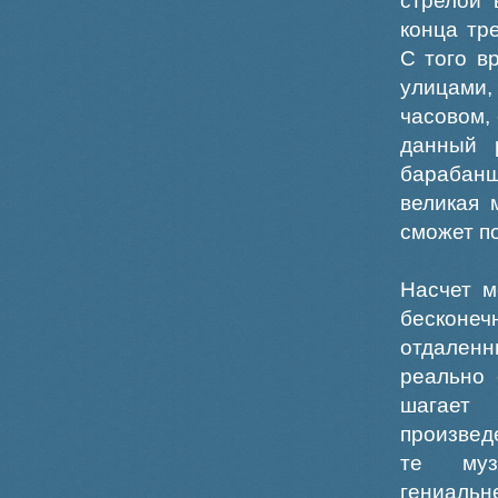
стрелой 
конца тр
С того в
улицами,
часовом,
данный 
барабанщ
великая 
сможет п
Насчет м
бесконеч
отдален
реально 
шагает
произвед
те муз
гениальн