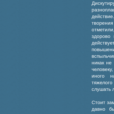
Дискутир
разнопла
действие
творени
отметили
здорово 
действуе
повышени
вспыльчи
никак не
человеку
иного н
тяжелого
слушать 
Стоит за
давно б