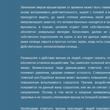
Увлечение миром музыки время от времени может быть таким 
иному воспринимать действительность, ныряя с головой в 
приходится видеть, до какой степени увлечены игрой д
импровизируют, кажется, что человек банально находится в т
музыканты, в порыве, целиком отдают себя собственному
абсолютно уникальные мелодии. Безусловно, далеко не 
собственное подсознание на сцене, и все же данные замеч
какая силища скрыта в простых нотках трубы, когда ноты со
Действительно, непоколебимая силища…
Размышляя о действии музыки на людей, следует сказать, ч
абсолютно отличное воздействие. Так, наиболее полезной чел
жанра. Внимательные люди давным-давно отметили, что 
понижает давление, здорово снимает усталость. Совершенно
тяжелый рок.Подобная музыка может вызывать повышение д
повышенную вспыльчивость слушателя. Причем, воздействи
понравится ли данный жанр слушателю, или же он считает 
направления. Посему, в том числе и заядлым привержен
здоровье и не слушать обожаемую музыку на большой громкос
Необходимо отметить: музыка преследует людей повсемес