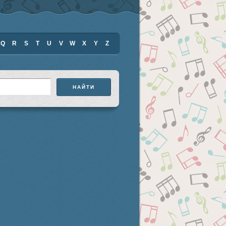
Q
R
S
T
U
V
W
X
Y
Z