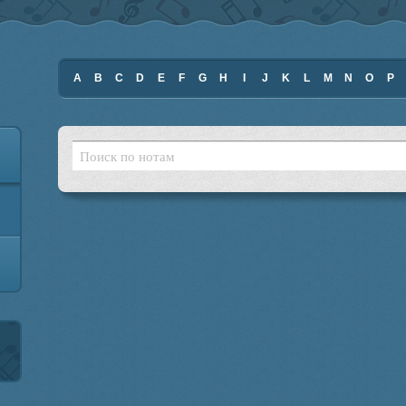
A
B
C
D
E
F
G
H
I
J
K
L
M
N
O
P