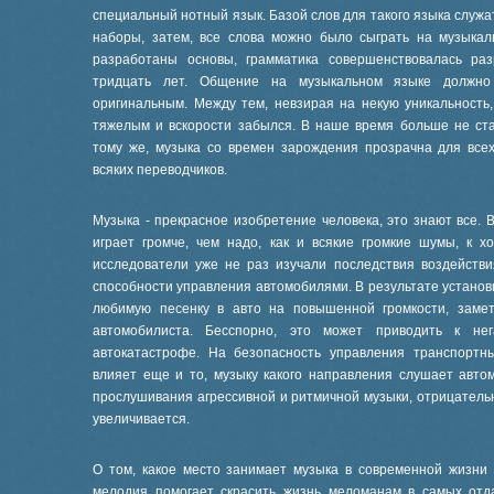
специальный нотный язык. Базой слов для такого языка служа
наборы, затем, все слова можно было сыграть на музыкал
разработаны основы, грамматика совершенствовалась раз
тридцать лет. Общение на музыкальном языке должно
оригинальным. Между тем, невзирая на некую уникальность
тяжелым и вскорости забылся. В наше время больше не ста
тому же, музыка со времен зарождения прозрачна для все
всяких переводчиков.
Музыка - прекрасное изобретение человека, это знают все. 
играет громче, чем надо, как и всякие громкие шумы, к 
исследователи уже не раз изучали последствия воздейств
способности управления автомобилями. В результате устано
любимую песенку в авто на повышенной громкости, заме
автомобилиста. Бесспорно, это может приводить к нег
автокатастрофе. На безопасность управления транспортны
влияет еще и то, музыку какого направления слушает авто
прослушивания агрессивной и ритмичной музыки, отрицатель
увеличивается.
О том, какое место занимает музыка в современной жизни 
мелодия помогает скрасить жизнь меломанам в самых отд