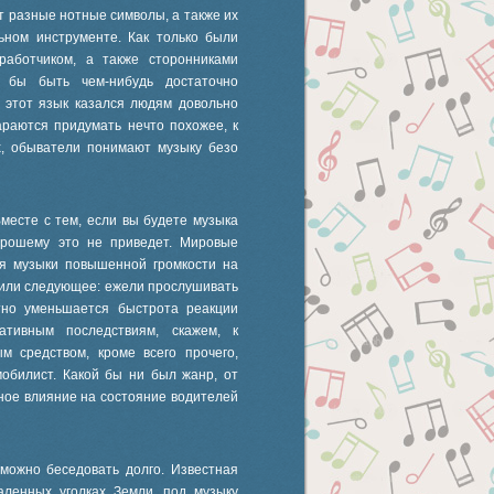
т разные нотные символы, а также их
ьном инструменте. Как только были
работчиком, а также сторонниками
 бы быть чем-нибудь достаточно
, этот язык казался людям довольно
раются придумать нечто похожее, к
х, обыватели понимают музыку безо
Вместе с тем, если вы будете музыка
хорошему это не приведет. Мировые
ия музыки повышенной громкости на
вили следующее: ежели прослушивать
тно уменьшается быстрота реакции
ативным последствиям, скажем, к
м средством, кроме всего прочего,
мобилист. Какой бы ни был жанр, от
ное влияние на состояние водителей
можно беседовать долго. Известная
аленных уголках Земли, под музыку