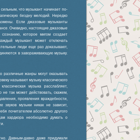
сильным, что музыкант начинает по-
магическую бездну мелодий. Нередко
жазмены. Если джазовые музыканты
рансе. Очевидно, настоящие джазовые
 сознанию, которое мигом создает
каждый музыкант может отключать
ательные люди еще раз доказывают,
единяются в завораживающую музыку.
то различные жанры могут оказывать
овеку называют музыку классического
классическая музыка расслабляет,
 не так может действовать, скажем,
авления, проявления враждебности,
е звуков музыки никак не зависит,
себя почитателем абсолютно другого
цам хардкора необходимо думать о
ти.
тно. Давным-давно даже придумали