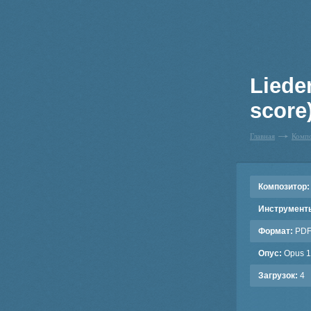
Liede
score
Главная
Комп
Композитор:
Инструмент
Формат:
PD
Опус:
Opus 12
Загрузок:
4