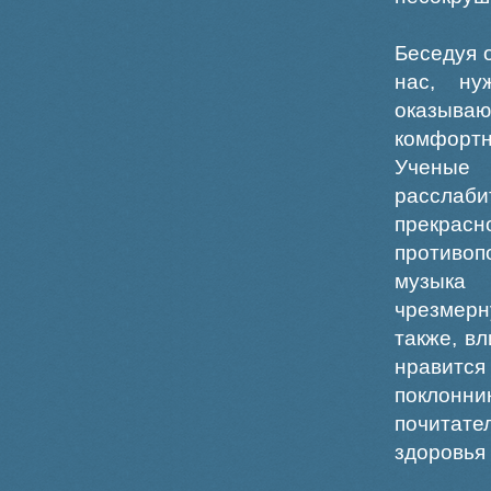
Беседуя 
нас, ну
оказыва
комфортн
Ученые 
расслаб
прекрасн
противоп
музыка
чрезмерн
также, в
нравится
поклонн
почитате
здоровья