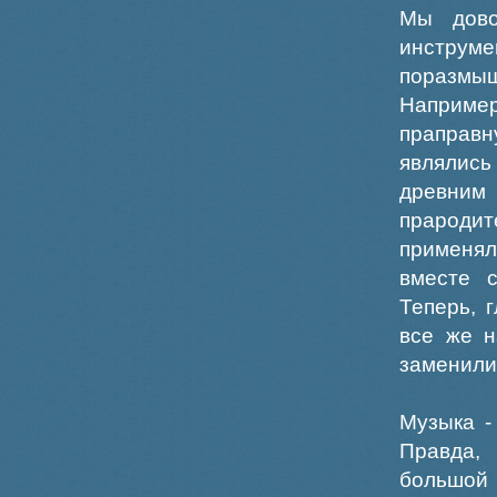
Мы дово
инструме
поразмыш
Например
праправн
являлись
древним 
прародит
применял
вместе с
Теперь, 
все же н
заменили
Музыка -
Правда,
большой 