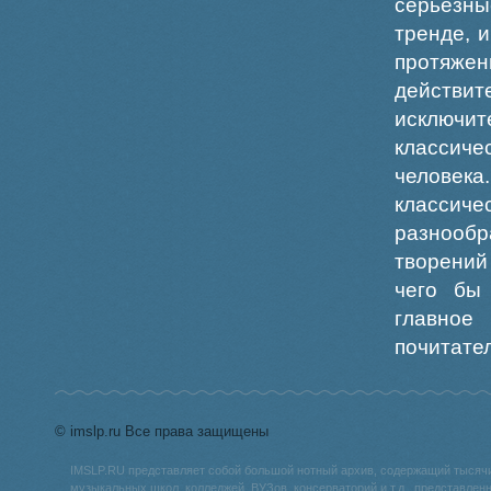
серьезны
тренде, 
протяжен
действи
исключи
классич
человека
классиче
разнообр
творений
чего бы 
главное
почитате
© imslp.ru Все права защищены
IMSLP.RU представляет собой большой нотный архив, содержащий тысяч
музыкальных школ, колледжей, ВУЗов, консерваторий и т.д., представле