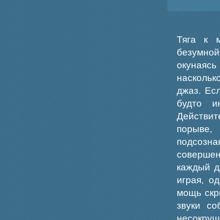
Тяга к 
безумной
окунаясь
наскольк
джаз. Ес
будто и
Действит
порыве
подсозн
совершен
каждый д
играя, о
мощь скр
звуки со
несокру