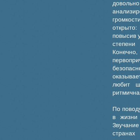
довольно
анализир
громкост
открыто:
повысив 
степени
Конечно
первопри
безопас
оказывае
любит ш
ритмичная
По повод
в жизни
Звучание
странах