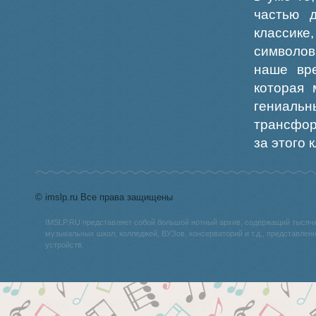
частью 
классик
символов
наше вр
которая 
гениальн
трансфор
за этого 
© imslp.ru Все права защищены
IMSLP.RU представляет собой большой нотный архив, содержащий тысяч
музыкальных школ, колледжей, ВУЗов, консерваторий и т.д., представле
устройств.