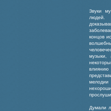
Звуки м
людей.
доказыв
заболева
концов и
волшебн
человече
музыки,
некоторы
влиянию 
представ
мелодии 
нехорош
прослуши
Думали л