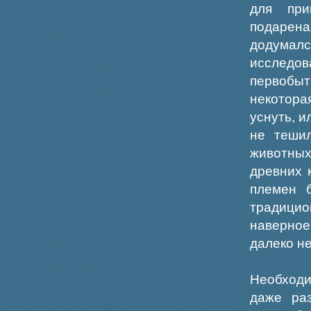
для при
подарен
додумалс
исследов
первобыт
некотора
уснуть, и
не тешил
животны
древних 
племен 
традицио
наверное
далеко не
Необходи
даже раз