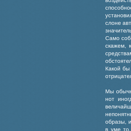
воздейс
способно
установи
слоне ав
значител
Само соб
скажем, 
средств
обстояте
Какой бы
отрицате
Мы обычн
нот иног
величайш
непонят
образы, 
в уме то