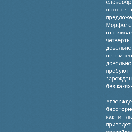
словооб
нотные 
предложе
Морфоло
оттачив
четверт
довольно
несомне
довольн
пробуют 
зарожден
без каких
Утвержде
бесспорн
как и л
приведет