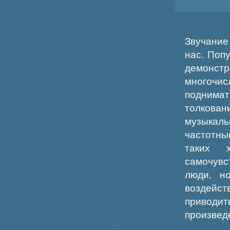
Звучание
нас. Поп
демонс
многочи
поднима
толкова
музыкаль
частотны
таких 
самочувс
люди, н
воздейст
приводит
произвед