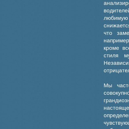
анализир
водителе
любимую 
снижаетс
что зам
например
кроме вс
стиля м
Независ
отрицател
Мы част
совокуп
грандиоз
настояще
определе
чувствую