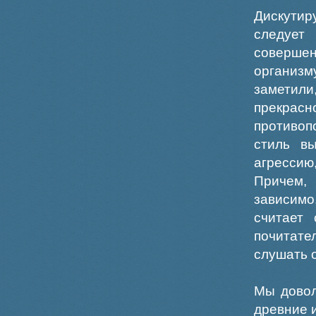
Дискутир
следует
совершен
организ
заметили
прекра
противоп
стиль в
агресси
Причем,
зависимо
считает 
почитате
слушать 
Мы довол
древние 