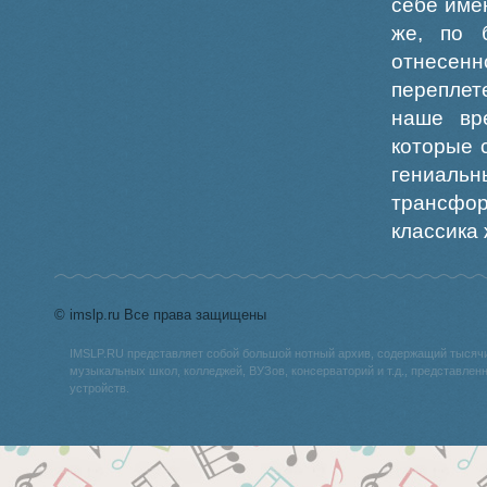
себе име
же, по 
отнесенн
переплет
наше вр
которые 
гениаль
трансфор
классика 
© imslp.ru Все права защищены
IMSLP.RU представляет собой большой нотный архив, содержащий тысяч
музыкальных школ, колледжей, ВУЗов, консерваторий и т.д., представле
устройств.