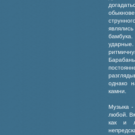
догадать
обыкнове
струнног
являлис
бамбука
ударные
ритмичну
Барабан
постоян
разгляды
однако н
камни.
Музыка -
любой. В
как и л
непредс