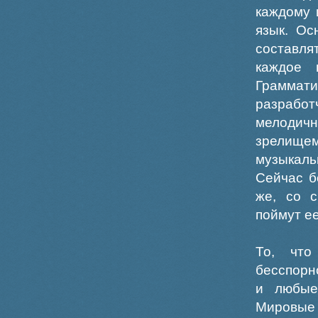
каждому 
язык. Ос
составля
каждое 
Граммат
разработ
мелодич
зрелищем
музыкаль
Сейчас б
же, со с
поймут ее
То, что
бесспорно
и любые
Мировые