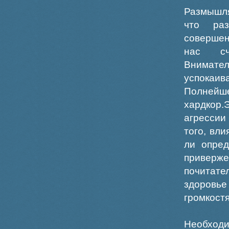
Размышля
что раз
совершен
нас сч
Внимател
успокаив
Полнейш
хардкор.
агрессии
того, вл
ли опред
приверж
почитате
здоровье
громкостя
Необходи