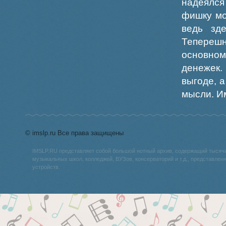
надеялся 
фишку мо
ведь зд
Тепереш
основно
денежек.
выгоде, 
мысли. И
© imslp.ru Все права защищены
IMSLP.RU представляет собой большой нотный архив, содержащий тысяч
музыкальных школ, колледжей, ВУЗов, консерваторий и т.д., представле
устройств.