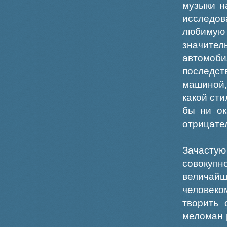
музыки н
исследо
любимую 
значит
автомоби
последст
машиной,
какой ст
бы ни ок
отрицател
Зачасту
совокуп
величай
человеко
творить 
меломан 