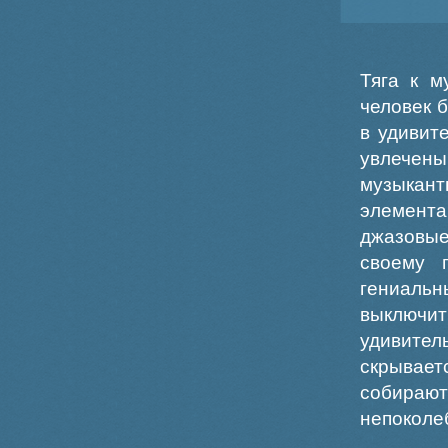
Тяга к м
человек 
в удивит
увлечен
музыкан
элемента
джазовые
своему 
гениальн
выключи
удивите
скрывает
собираю
непокол