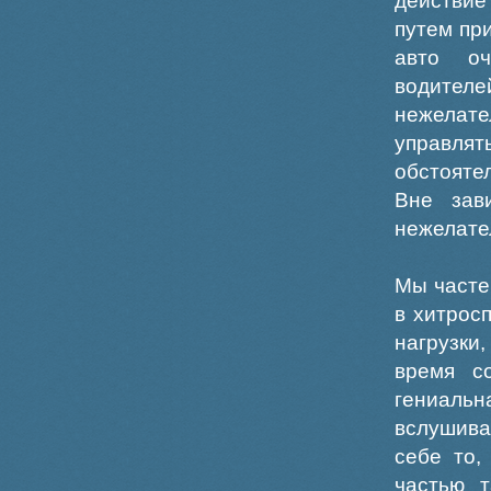
действие
путем пр
авто оч
водител
нежелате
управлят
обстояте
Вне зав
нежелате
Мы часте
в хитрос
нагрузки
время с
гениальн
вслушива
себе то,
частью 