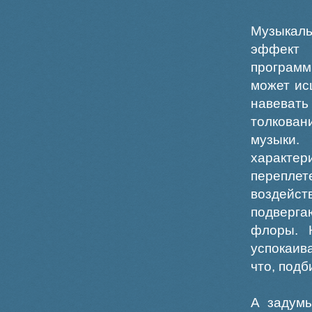
Музыкаль
эффект 
программ
может ис
навеват
толкован
музыки.
характе
переплет
воздейс
подверга
флоры. 
успокаив
что, подб
А задумы