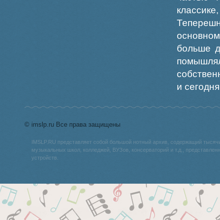
классик
Теперешн
основном
больше д
помышлял
собствен
и сегодня
© imslp.ru Все права защищены
IMSLP.RU представляет собой большой нотный архив, содержащий тысяч
музыкальных школ, колледжей, ВУЗов, консерваторий и т.д., представле
устройств.