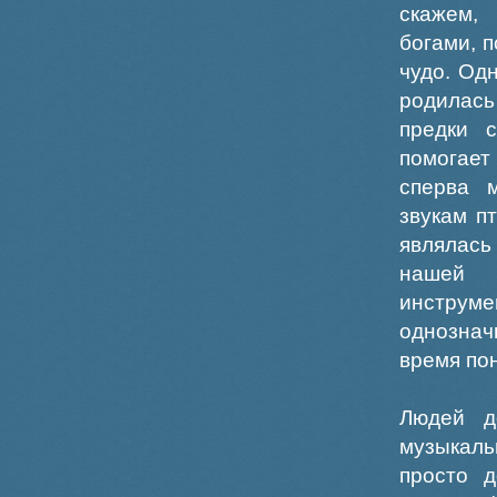
скажем,
богами, 
чудо. Од
родилась
предки с
помогает 
сперва 
звукам п
являлас
нашей 
инструм
однознач
время по
Людей д
музыкаль
просто д