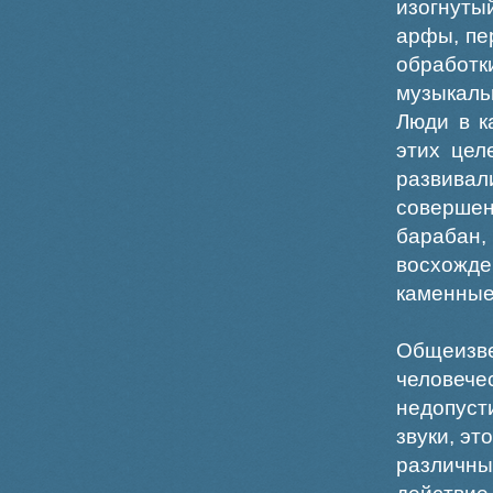
изогнуты
арфы, пе
обработк
музыкаль
Люди в к
этих цел
развива
соверше
барабан
восхожд
каменные
Общеиз
человече
недопуст
звуки, эт
различн