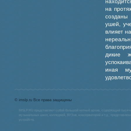
находитс
на протя
созданы
ушей, уч
влияет н
нереал
благопри
дикие 
успокаив
иная м
удовлетв
© imslp.ru Все права защищены
IMSLP.RU представляет собой большой нотный архив, содержащий тысяч
музыкальных школ, колледжей, ВУЗов, консерваторий и т.д., представле
устройств.