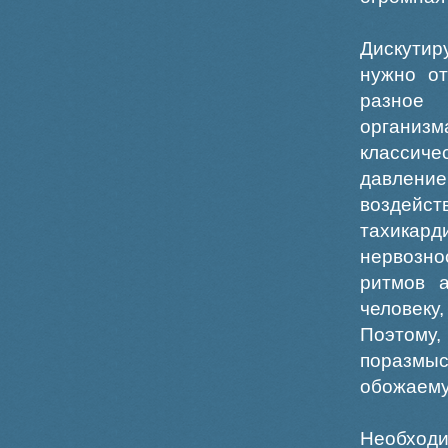
Дискутир
нужно от
разное 
организ
классич
давление
воздейс
тахикард
нервозн
ритмов 
человек
Поэтому,
поразмыс
обожаему
Необходи