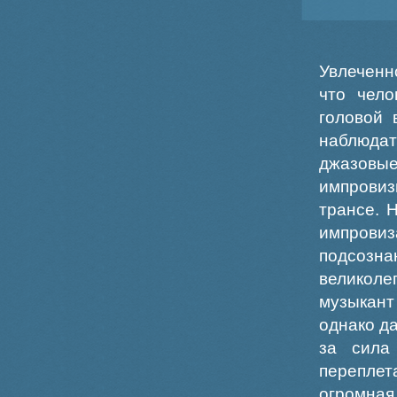
Увлеченн
что чело
головой 
наблюдат
джазовые
импровиз
трансе. 
импрови
подсозн
великоле
музыкант
однако д
за сила
переплет
огромная