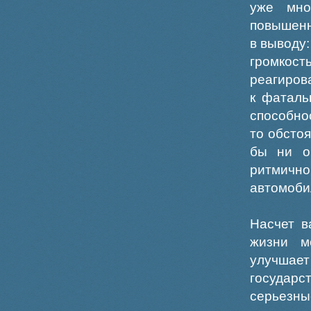
уже мно
повышенн
в выводу
громкост
реагиров
к фаталь
способно
то обсто
бы ни о
ритмично
автомоби
Насчет в
жизни м
улучшае
государс
серьезн