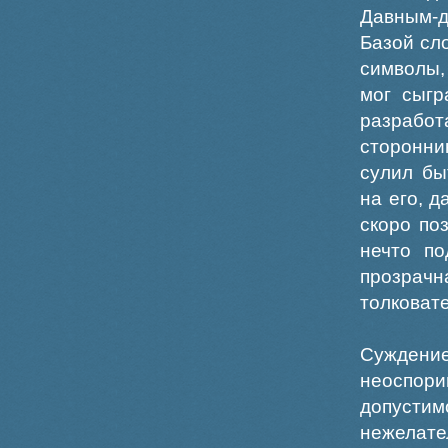
Давным-
Базой сл
символы,
мог сыгр
разработ
сторонни
сулил бы
на его, 
скоро по
нечто по
прозрачн
толковат
Суждени
неоспор
допустим
нежелате