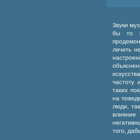
Звуки му
бы то н
продемон
лечить н
настрое
объяснен
искусств
частоту 
таких по
на повед
люди, та
влияние 
негативн
того, да