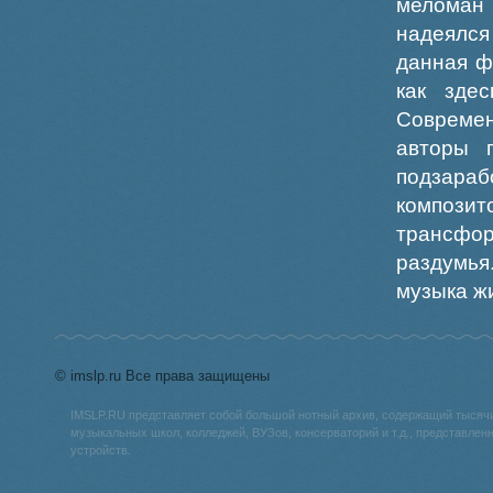
меломан
надеялся
данная ф
как зде
Современ
авторы 
подзара
композ
трансфо
раздумь
музыка жи
© imslp.ru Все права защищены
IMSLP.RU представляет собой большой нотный архив, содержащий тысяч
музыкальных школ, колледжей, ВУЗов, консерваторий и т.д., представле
устройств.