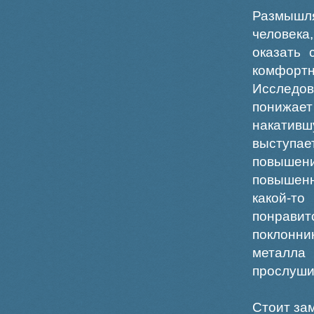
Размышл
человека
оказать 
комфортн
Исследов
понижае
накативш
выступае
повышен
повышенн
какой-т
понравит
поклонни
металла 
прослуши
Стоит зам