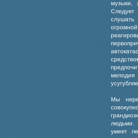
музыки, 
Следует
слушать
огромной
реагиро
первоп
автоката
средство
предпоч
мелодия 
усугубляе
Мы нере
совокупн
грандио
людьми. 
умеет ле