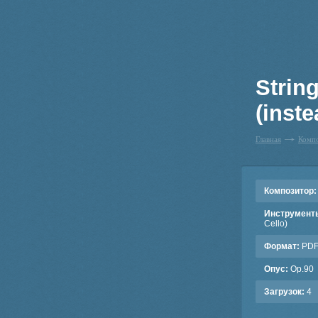
String
(inste
Главная
Комп
Композитор:
Инструмент
Cello)
Формат:
PD
Опус:
Op.90
Загрузок:
4