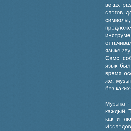
веках ра
слогов д
символы,
предло
инструме
оттачива
языке зв
Само соб
язык был
время ос
же, музы
без каких
Музыка -
каждый. 
как и лю
Исследов