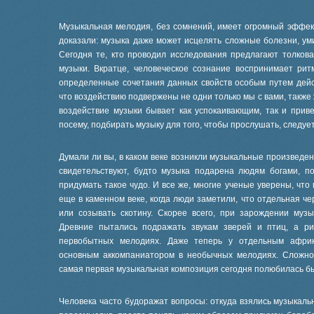
Музыкальная мелодия, без сомнений, имеет огромный эффек
доказали: музыка даже может исцелять сложные болезни, ум
Сегодня те, кто проводил исследования предлагают толков
музыки. Вкратце, человеческое сознание воспринимает рит
определенные сочетания данных свойств особым путем дейс
что воздействию подвержены не одни только мы с вами, также
воздействие музыки бывает как успокаивающим, так и прив
посему, подбирать музыку для того, чтобы прослушать, следуе
Думали ли вы, в каком веке возникли музыкальные произведен
свидетельствуют, будто музыка подарена людям богами, п
придумать такое чудо. И все же, многие ученые уверены, чт
еще в каменном веке, когда люди заметили, что отдельная че
или созывать скотину. Скорее всего, при зарождении муз
Древние пытались подражать звукам зверей и птиц, а ри
первобытных мелодиях. Даже теперь у отдельным африк
основным аккомпаниатором в необычных мелодиях. Сложно с
самая первая музыкальная композиция сегодня полюбилась б
Человека часто будоражат вопросы: откуда взялись музыкаль