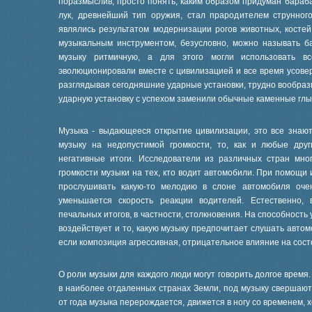
поразмыслив, просто понять, каким образом придуман бараба
лук, древнейший тип оружия, стал прародителем струнног
являлись результатом модернизации рогов животных, костей
музыкальным инструментом, безусловно, можно называть 
музыку ритмичную, а для этого могли использовать вс
эволюционировали вместе с цивилизацией и все время усове
разглядывая сегодняшние ударные установки, трудно вообрази
ударную установку с успехом заменили обычные каменные глы
Музыка - выдающееся открытие цивилизации, это все знают
музыку на недопустимой громкости, то, как и любые друг
негативные итоги. Исследователи из различных стран мн
громкости музыки на тех, кто водит автомобили. При помощи
прослушивать какую-то мелодию в слоне автомобиля очен
уменьшается скорость реакции водителей. Естественно,
печальных итогов, в частности, столкновения. На способность
воздействует и то, какую музыку предпочитает слушать автом
если композиция агрессивная, отрицательное влияние на сос
О роли музыки для каждого люди могут говорить долгое врем
в наиболее отдаленных странах Земли, под музыку свершают
от года музыка перерождается, движется в ногу со временем,