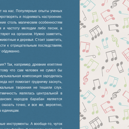
т на нас. Популярные опыты ученых
иротворять и поднимать настроение.
ание столь магическим особенностям
м и частоту мелодии либо песни, а
твуют на организм. Нужно заметить,
 животные и деревья. Стоит заметить,
ести к отрицательным последствиям,
т обдуманно.
ия? Так, например, древние египтяне
отому что сам человек не сумел бы
о музыкальная композиция зародилась
реда нот помогает грудничку заснуть,
ыкальные творения не тешили слух.
тмичность являлась центральной в
анских народов барабан является
казать точно, и все же, вероятно,
ы единицам.
ные инструменты. А вообще-то, чуток