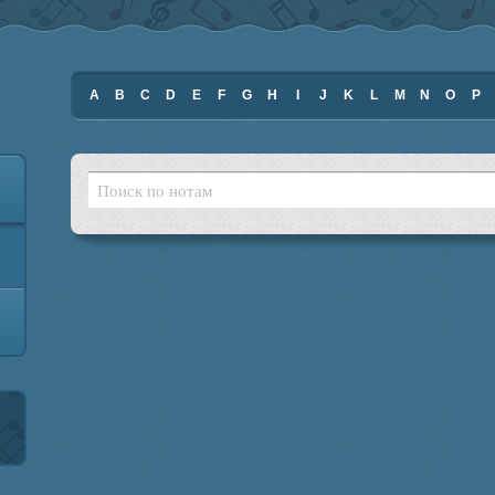
A
B
C
D
E
F
G
H
I
J
K
L
M
N
O
P