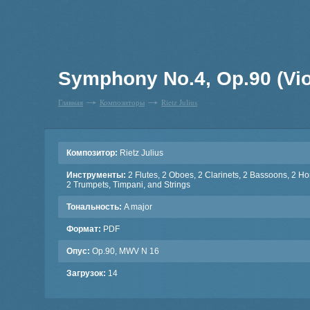
Symphony No.4, Op.90 (Viol
Главная
Композиторы
Rietz Julius
Композитор:
Rietz Julius
Инструменты:
2 Flutes, 2 Oboes, 2 Clarinets, 2 Bassoons, 2 Ho
2 Trumpets, Timpani, and Strings
Тональность:
A major
Формат:
PDF
Опус:
Op.90, MWV N 16
Загрузок:
14