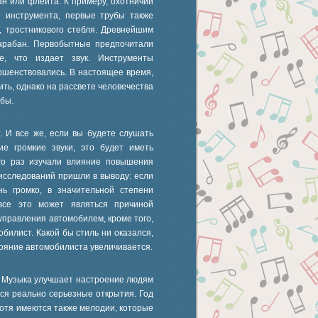
н или флейта. К примеру, охотничий
о инструмента, первые трубы также
, тростникового стебля. Древнейшим
барабан. Первобытные предпочитали
е, что издает звук. Инструменты
ршенствовались. В настоящее время,
ть, однако на рассвете человечества
бы.
. И все же, если вы будете слушать
ие громкие звуки, это будет иметь
ого раз изучали влияние повышения
 исследований пришли в выводу: если
ь громко, в значительной степени
 все это может являться причиной
 управления автомобилем, кроме того,
обилист. Какой бы стиль ни оказался,
тояние автомобилиста увеличивается.
я. Музыка улучшает настроение людям
ся реально серьезные открытия. Год
 хотя имеются также мелодии, которые