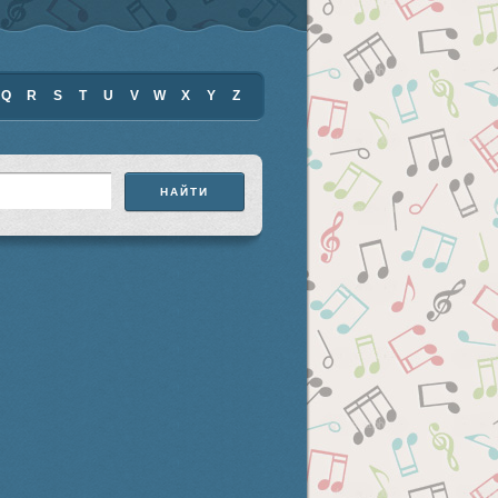
Q
R
S
T
U
V
W
X
Y
Z