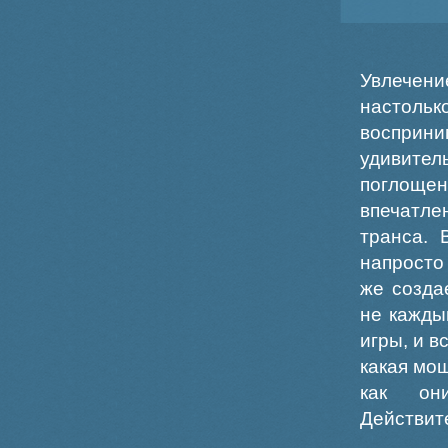
Увлечен
настоль
восприн
удивите
поглощен
впечатле
транса. 
напросто
же созда
не кажды
игры, и 
какая мощ
как он
Действит