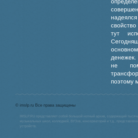
определ
совершен
надеялся
свойство
тут исп
Сегодняш
основно
денежек.
не пом
трансфор
поэтому м
© imslp.ru Все права защищены
IMSLP.RU представляет собой большой нотный архив, содержащий тысяч
музыкальных школ, колледжей, ВУЗов, консерваторий и т.д., представле
устройств.