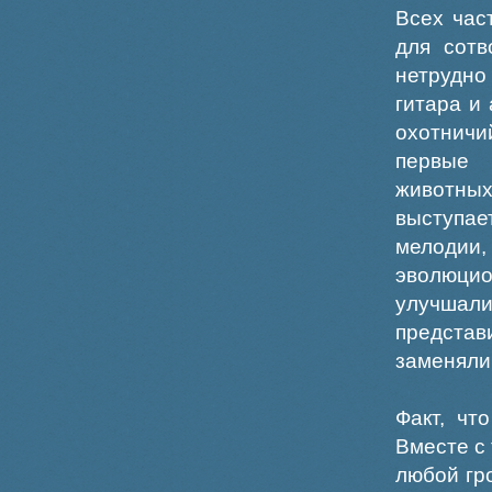
Всех час
для сотв
нетрудно
гитара и
охотничи
первые 
животных
выступае
мелодии,
эволюцио
улучшали
представ
заменяли
Факт, чт
Вместе с 
любой гр