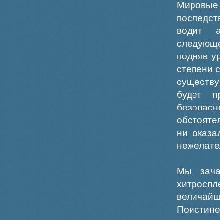
Мировые
последст
водит а
следующе
подняв у
степени 
существу
будет п
безопасн
обстояте
ни оказа
нежелате
Мы зача
хитросп
величай
Поистин