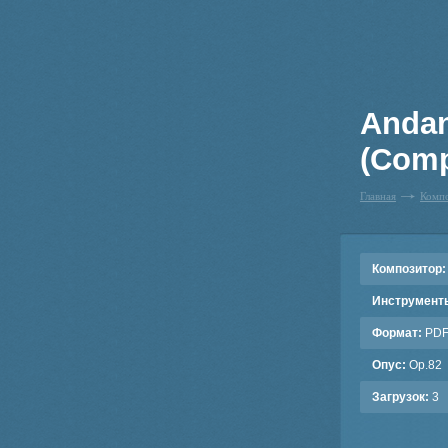
Andan
(Comp
Главная
Комп
Композитор:
Инструмент
Формат:
PD
Опус:
Op.82
Загрузок:
3