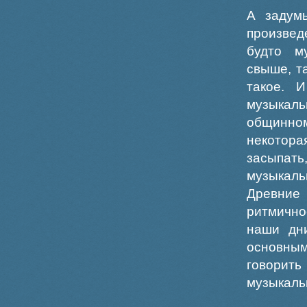
А задум
произвед
будто м
свыше, т
такое. 
музыкал
общинном
некотора
засыпать
музыкал
Древние
ритмично
наши дн
основным
говорить
музыкаль