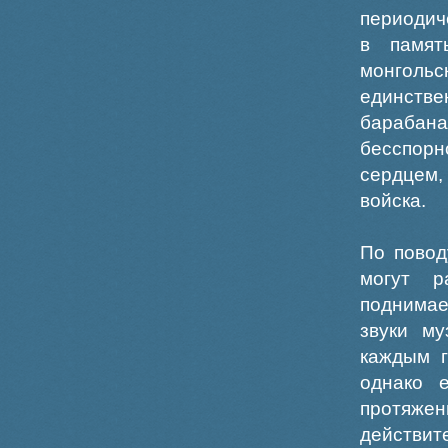
периодич
в памят
монгольс
единств
барабан
бесспорн
сердцем
войска.
По повод
могут р
поднимае
звуки му
каждым г
однако 
протяже
действит