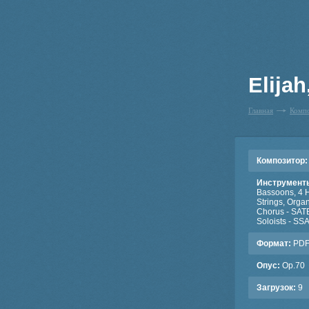
Elijah
Главная
Комп
Композитор:
Инструмент
Bassoons, 4 H
Strings, Orga
Chorus - SAT
Soloists - S
Формат:
PD
Опус:
Op.70
Загрузок:
9