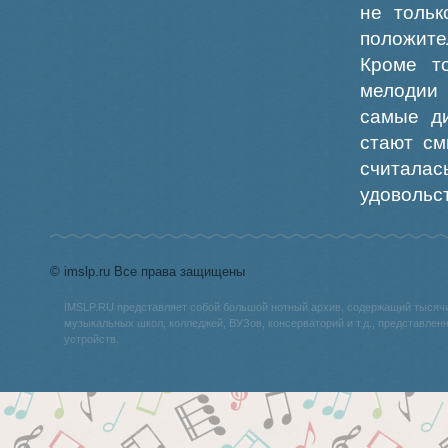
не тольк
положите
Кроме то
мелодии 
самые д
стают см
считалась
удовольс
© imslp.ru Все права защищены
IMSLP.RU представляет собой большой нотный архив, содержащий тысяч
музыкальных школ, колледжей, ВУЗов, консерваторий и т.д., представле
устройств.