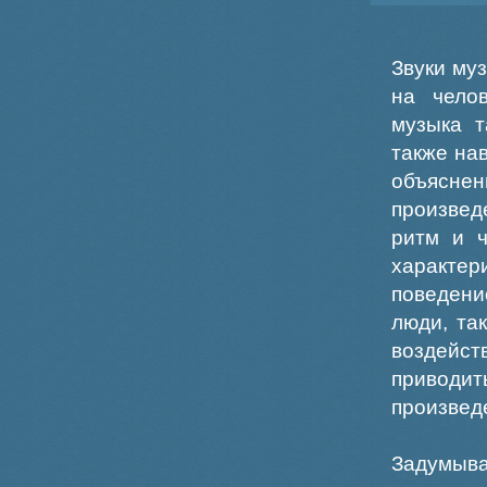
Звуки му
на чело
музыка т
также на
объясне
произвед
ритм и ч
характер
поведени
люди, та
воздейс
приводит
произведе
Задумыва