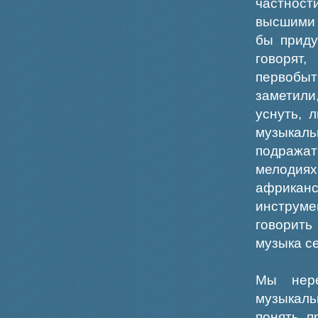
частнос
высшими 
бы приду
говорят,
первобы
заметили
уснуть, 
музыкаль
подражат
мелодия
африка
инструм
говорить
музыка се
Мы нере
музыкаль
понять, 