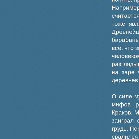
Например
считаетс
тоже явл
Древней
барабаны
все, что 
человеко
разгляды
на заре 
деревьев
О силе м
мифов р
Краков. М
заиграл 
грудь. Пе
свалилс