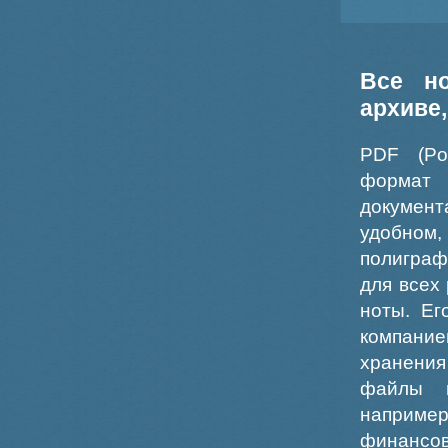
Все н
архиве
PDF (Po
формат
докумен
удобном
полиграф
для всех
ноты. Ег
компание
хранения
файлы ш
например
финансо