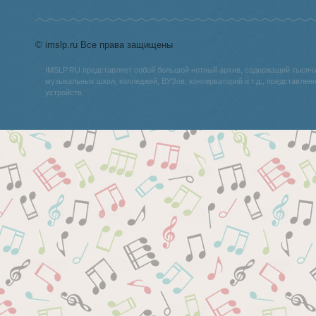
© imslp.ru Все права защищены
IMSLP.RU представляет собой большой нотный архив, содержащий тысяч
музыкальных школ, колледжей, ВУЗов, консерваторий и т.д., представле
устройств.