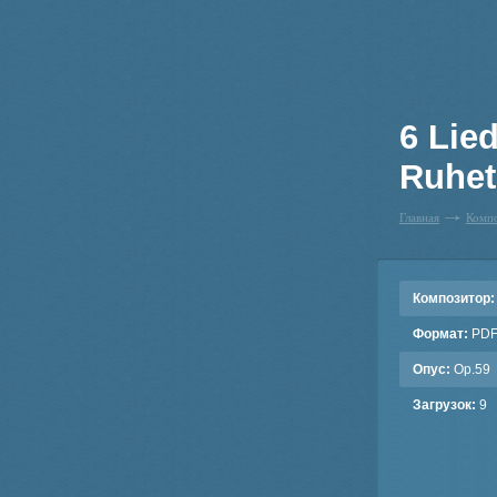
6 Lied
Ruhet
Главная
Комп
Композитор:
Формат:
PD
Опус:
Op.59
Загрузок:
9